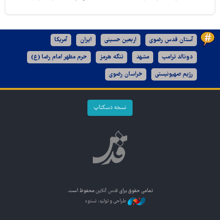
آستان قدس رضوی
اربعین حسینی
ایران
آمریکا
دونالد ترامپ
مشهد
تنگه هرمز
حرم مطهر امام رضا (ع)
رژیم صهیونیستی
خراسان رضوی
نسخه دسکتاپ
تمامی حقوق برای
قدس آنلاین
محفوظ است.
طراحی و تولید: نستوه