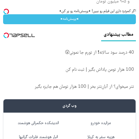
و ۹۰۵ میلیون تومان
اگر کمردرد داری این فیلم رو ببین! ◗پرسش‌نامه رو پر کن◖
◂پرسش‌نامه▸
مطالب پیشنهادی
40 درصد سود سالانه❗ از تورم جا نمونی😲
100 هزار تومن پاداش بگیر | ثبت نام کن
تتر میخوای؟ از آبان‌تتر بخر | 100 هزار تومان هم جایزه بگیر
وب گردی
مزایده خودرو
اندیشکده حکمرانی هوشمند
هزینه سفر به کربلا
انبار هوشمند فلزات گرانبها