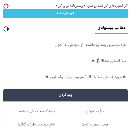
اگر کمردرد داری این فیلم رو ببین! ◗پرسش‌نامه رو پر کن◖
◂پرسش‌نامه▸
مطالب پیشنهادی
نقره بیشترین رشد رو داشته! از سودش جا نمون
طلا قسطی شد!!!!💰🔥
🔥خرید قسطی طلا با 100 میلیون تومان وام فوری🔥
وب گردی
مزایده خودرو
اندیشکده حکمرانی هوشمند
هزینه سفر به کربلا
انبار هوشمند فلزات گرانبها