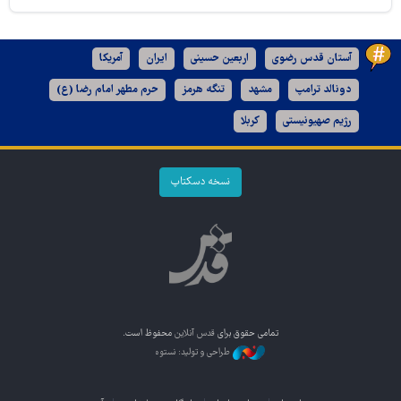
آستان قدس رضوی
اربعین حسینی
ایران
آمریکا
دونالد ترامپ
مشهد
تنگه هرمز
حرم مطهر امام رضا (ع)
رژیم صهیونیستی
کربلا
نسخه دسکتاپ
تمامی حقوق برای
قدس آنلاین
محفوظ است.
طراحی و تولید: نستوه