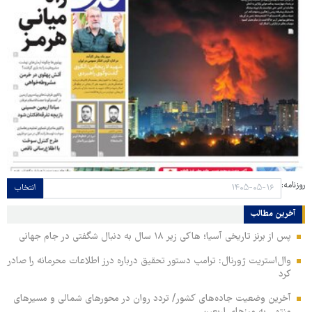
روزنامه:
انتخاب
آخرین مطالب
پس از برنز تاریخی آسیا؛ هاکی زیر ۱۸ سال به دنبال شگفتی در جام جهانی
وال‌استریت ژورنال: ترامپ دستور تحقیق درباره درز اطلاعات محرمانه را صادر
کرد
آخرین وضعیت جاده‌های کشور/ تردد روان در محورهای شمالی و مسیرهای
منتهی به مرزهای اربعین