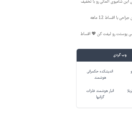
 این شامپوی آلمانی رو با تخفیف
ی با اقساط 12 ماهه
شی پوستت رو لیفت کن 💖 اقساط
وب گردی
اندیشکده حکمرانی
هوشمند
بلا
انبار هوشمند فلزات
گرانبها