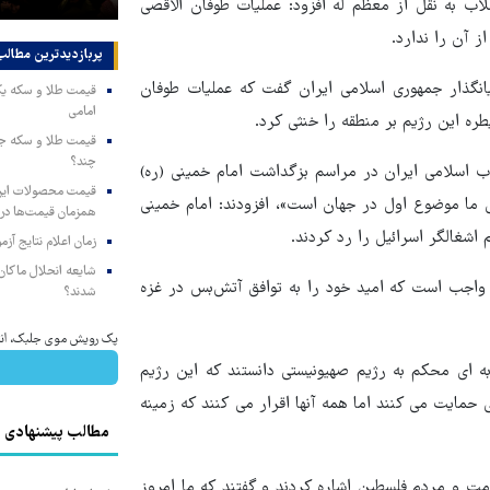
لاب به نقل از معظم له افزود:‌ عملیات طوفان الاقصی
ز آن را ندارد.
پربازدیدترین‌ مطالب
یانگذار جمهوری اسلامی ایران گفت که عملیات طوفان
امامی
ره این رژیم بر منطقه را خنثی کرد.
چند؟
اب اسلامی ایران در مراسم بزگداشت امام خمینی (ره)
ای ما موضوع اول در جهان است»، افزودند: امام خمینی
همزمان قیمت‌ها در ب
اشغالگر اسرائیل را رد کردند.
زمان اعلام نتایج آ
شایعه انحلال ماکان‌ب
مه واجب است که امید خود را به توافق آتش‌بس در غزه
شدند؟
پک رویش موی جلبک، انت
به ای محکم به رژیم صهیونیستی دانستند که این رژیم
 حمایت می کنند اما همه آنها اقرار می کنند که زمینه
مطالب پیشنهادی
ومت و مردم فلسطین اشاره کردند و گفتند که ما امروز