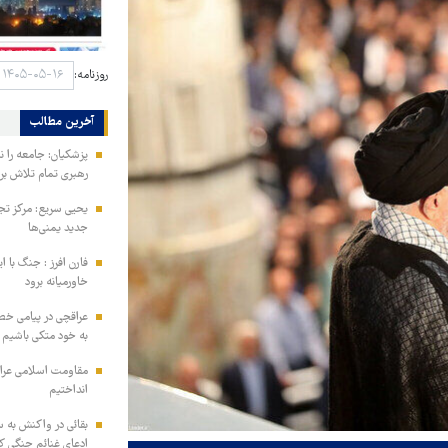
روزنامه:
آخرین مطالب
پزشکیان: جامعه را نمی
رهبری تمام تلاش ب
یحیی سریع: مرکز تج
جدید یمنی‌ها
فارن افرز : جنگ با ا
خاورمیانه برود
عراقچی در پیامی خط
به خود متکی باشیم و
مقاومت اسلامی عراق:
انداختیم
بقائی در واکنش به س
ادعای غنائم جنگی کن