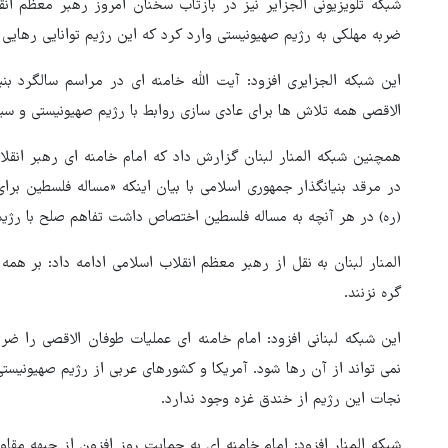
شبکه تلویزیونی الجزایر نیز در بازتاب سخنان امروز رهبر معظم انق
ضربه مهلکی به رژیم صهیونیستی وارد کرد که این رژیم توانایی رهایی ا
این شبکه الجزایری افزود: آیت الله خامنه ای در مراسم سالگرد بن
الاقصی همه تلاش ها برای عادی سازی روابط با رژیم صهیونیستی و سیط
همچنین شبکه المنار لبنان گزارش داد که امام خامنه ای رهبر انقل
در مرقد بنیانگذار جمهوری اسلامی با بیان اینکه «مساله فلسطین بر
(ره) در هر آنچه به مساله فلسطین اختصاص داشت تفاهم صلح با رژیم 
المنار لبنان به نقل از رهبر معظم انقلاب اسلامی ادامه داد: بر ه
گره نزنند.
این شبکه لبنانی افزود: امام خامنه ای عملیات طوفان الاقصی را ضر
نمی تواند از آن رها شود. آمریکا و کشورهای عربی از رژیم صهیونیستی
نجات این رژیم از خندق غزه وجود ندارد.
شبکه المنار افزود: امام خامنه ای به حمایت روز افزون از جبهه مقا