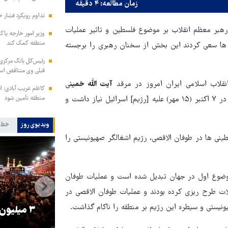
زمان مطالعه: ۴ دقیقه
تداوم رویکرد فشار ح
رهبر معظم انقلاب بر موضوع فلسطین و تاثیر عملیات
وزیر امور خارجه پاک
منطقه کمک کند
ه ها سعی کردند این بخش از سخنان رهبری را برجسته
رئیس‌کل بانک مرکزی: 
قبلی وی متناقض ا
قلاب اسلامی ایران امروز در مرقد
آیت الله خمین
ی
کاظم غریب آبادی: ا
بنیانگذار فقید جمهوری اسلامی ایران گفت که منطقه به حمله حماس در ۷ اکتبر (۱۵ مهر) علیه [رژیم] اسرائیل نیاز داشت و
منطقه تأمین شود
ویدیوی روز
خط 
ینی ها در طوفان الاقصی، رژیم اشغالگر صهیونیستی را
 موضوع اول در جهان تبدیل شده است و عملیات طوفان
لات طرح ریزی کرده بودند و عملیات طوفان الاقصی در
ونیستی و سیطره این رژیم بر منطقه را ناکام گذاشت.
تدارگرایی و
۳ میلیون زائر اربعین به کشور
ه
ست!
بازگشتند