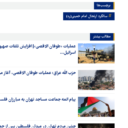
برچسب‌ها
سالگرد ارتحال امام خمینی(ره)
مطالب بیشتر
اسرائیل…
حزب الله عراق: عملیات طوفان الاقصی، آغاز 
پیام ائمه جماعت مساجد تهران به مبارزان فلس
جشن مردم تهران در میدان فلسطین پس از حم