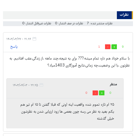
نظرات
نظرات منتشر شده: 7
نظرات در صف انتشار: 0
نظرات غیرقابل انتشار: 0
۲۱:۲۶ - ۱۴۰۳/۰۳/۲۷
پاسخ
1
9
با سلام خرداد هم داره تمام میشه؛??? برای یه نتیجه،چند ماهه ،از زندگی،عقب افتادیم. به
نظرتون ،با این وضعیت،چه زمانی،نتایج آموزگاری 1403میاد؟
منتظر
۲۲:۲۵ - ۱۴۰۳/۰۴/۰۳
0
0
۲۵ ام تازه تموم شده واقعیت اینه اونی که قبلا گفتن تا ۱۵ ام تیر هم
یکم بعید به نظر می رسه چون بعصی ها زود ارزیابی شدن به نظرشون
خیلی گذشته