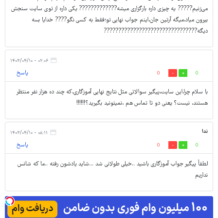
می‌زنیم????? یه چیزی داره بارگزاری میشه????????????? یکی داره از توی سایت سنجش
بیرون میاد،میگه آرتین جان،اینم جواب نهایی تو؛فقط به کسی نگو???? خدایا بسه
دیگه????????????????????????????????
۰۲:۰۶ - ۱۴۰۳/۰۴/۱۰
پاسخ
0
0
با سلام چرا،این سایت،پیگیر سوالاتی مثل نتایج نهایی آموزگاری،که چند ده هزار نفر منتظر
هستند، نیست؟ یعنی دو تا تماس هم ،نمیتونید بگیرید؟!!!!!!
ندا
۰۸:۱۱ - ۱۴۰۳/۰۴/۱۰
پاسخ
0
0
لطفاً پیگیر جواب آموزگاری باشید ..خیلی طولانی شد ...شاید یادشون رفته ..ما که شانس
نداریم