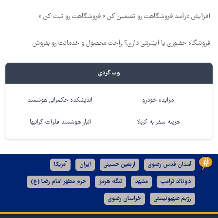
افزایش درآمـد فروشگاهت رو تضمین کن « فروشگاهت رو ثبت کن »
فروشگاه حضوری یا اینترنتی داری؟ راحت محصول و خدماتت رو بفروش
وب گردی
مزایده خودرو
اندیشکده حکمرانی هوشمند
هزینه سفر به کربلا
انبار هوشمند فلزات گرانبها
آستان قدس رضوی
اربعین حسینی
ایران
آمریکا
دونالد ترامپ
مشهد
تنگه هرمز
حرم مطهر امام رضا (ع)
رژیم صهیونیستی
خراسان رضوی