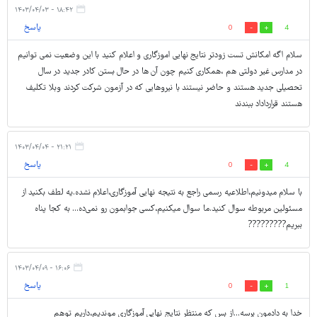
۱۸:۴۲ - ۱۴۰۳/۰۴/۰۳
پاسخ
0
4
سلام اگه امکانش تست زودتر نتایج نهایی اموزگاری و اعلام کنید با این وضعیت نمی توانیم
در مدارس غیر دولتی هم ،همکاری کنیم چون آن ها در حال بستن کادر جدید در سال
تحصیلی جدید هستند و حاضر نیستند با نیروهایی که در آزمون شرکت کردند وبلا تکلیف
هستند قرارداداد ببندند
۲۱:۲۱ - ۱۴۰۳/۰۴/۰۴
پاسخ
0
4
با سلام میدونیم،اطلاعیه رسمی راجع به نتیجه نهایی آموزگاری،اعلام نشده.یه لطف بکنید از
مسئولین مربوطه سوال کنید.ما سوال میکنیم،کسی جوابمون رو نمی‌ده... به کجا پناه
ببریم?????????
۱۶:۰۶ - ۱۴۰۳/۰۴/۰۹
پاسخ
0
1
خدا به دادمون برسه...از بس که منتظر نتایج نهایی آموزگاری موندیم،داریم توهم