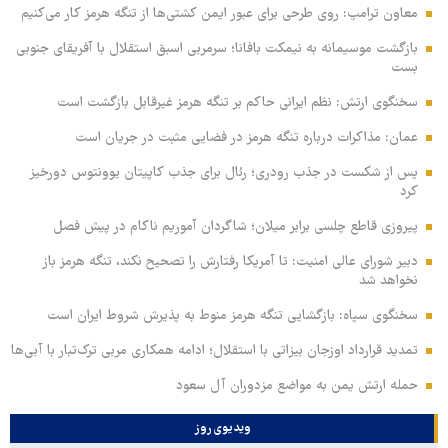
معاون ترامپ: روی طرحی برای عبور ایمن کشتی‌ها از تنگه هرمز کار می‌کنیم
بازگشت موسیمانه به نیمکت بافانا؛ سرمربی اسبق استقلال با آفریقای جنوبی
بست
سخنگوی ارتش: نظم ایرانی حاکم بر تنگه هرمز غیرقابل بازگشت است
عمان: مذاکرات درباره تنگه هرمز در فضایی مثبت در جریان است
پس از شکست در جذب رودری؛ رئال برای جذب کاپیتان یوونتوس دورخیز
کرد
پیروزی قاطع چلسی برابر میلان؛ شاگردان آموریم ناکام در پیش فصل
دبیر شورای عالی امنیت: تا آمریکا رفتارش را تصحیح نکند، تنگه هرمز باز
نخواهد شد
سخنگوی سپاه: بازگشایی تنگه هرمز منوط به پذیرش شروط ایران است
تمدید قرارداد اوزجان بیزاتی با استقلال؛ ادامه همکاری مربی ترک‌تبار با آبی‌ها
حمله ارتش یمن به مواضع مزدوران آل سعود
ویدیوی روز