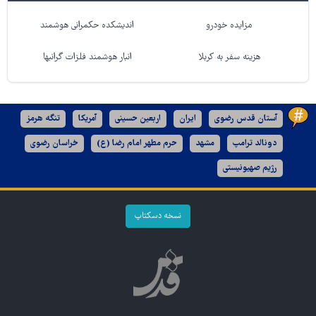
مزایده خودرو
اندیشکده حکمرانی هوشمند
هزینه سفر به کربلا
انبار هوشمند فلزات گرانبها
آستان قدس رضوی
ایران
اربعین حسینی
آمریکا
تنگه هرمز
دونالد ترامپ
مشهد
حرم مطهر امام رضا (ع)
خراسان رضوی
رژیم صهیونیستی
نسخه دسکتاپ