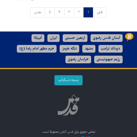
قبلی
۱
۲
۳
۴
۵
بعدی
آستان قدس رضوی
اربعین حسینی
ایران
آمریکا
دونالد ترامپ
مشهد
تنگه هرمز
حرم مطهر امام رضا (ع)
رژیم صهیونیستی
خراسان رضوی
نسخه دسکتاپ
تمامی حقوق برای
قدس آنلاین
محفوظ است.