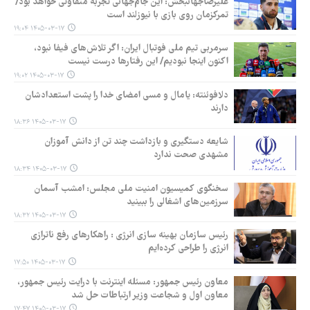
علیرضاجهانبخش: این جام‌جهانی تجربه متفاوتی خواهد بود/
تمرکزمان روی بازی با نیوزلند است
۱۴۰۵-۰۳-۱۷ ۱۹:۰۴
سرمربی تیم ملی فوتبال ایران: اگر تلاش‌های فیفا نبود،
اکنون اینجا نبودیم/ این رفتارها درست نیست
۱۴۰۵-۰۳-۱۷ ۱۹:۰۲
دلافوئنته: یامال و مسی امضای خدا را پشت استعدادشان
دارند
۱۴۰۵-۰۳-۱۷ ۱۸:۳۶
شایعه دستگیری و بازداشت چند تن از دانش آموزان
مشهدی صحت ندارد
۱۴۰۵-۰۳-۱۷ ۱۸:۳۴
سخنگوی کمیسیون امنیت ملی مجلس: امشب آسمان
سرزمین‌های اشغالی را ببینید
۱۴۰۵-۰۳-۱۷ ۱۸:۳۲
رئیس سازمان بهینه سازی انرژی : راهکارهای رفع ناترازی
انرژی را طراحی کرده‌ایم
۱۴۰۵-۰۳-۱۷ ۱۷:۵۰
معاون رئیس جمهور: مسئله اینترنت با درایت رئیس‌ جمهور،
معاون اول و شجاعت وزیر ارتباطات حل شد
۱۴۰۵-۰۳-۱۷ ۱۷:۴۷