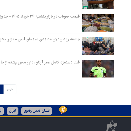
قیمت حبوبات در بازار یکشنبه ۲۴ خرداد ۱۴۰۵+ جدول
جامعه روشن‌دلان مشهدی میهمان آیین معنوی «شو
فیفا دستمزد کامل عمر آرتان، داور محروم‌شده از جام
قبلی
آستان قدس رضوی
ایران
ا