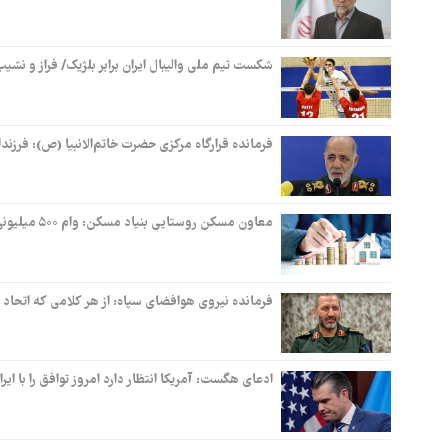
شکست تیم ملی والیبال ایران برابر بلژیک/ فراز و نشیب
فرمانده قرارگاه مرکزی حضرت خاتم‌الانبیا (ص): ف
معاون مسکن روستایی بنیاد مسکن: وام ۵۰۰ میلیونی مسکن روستایی به دهک‌های ۱ تا ۴ شهرها نیز پرداخت می‌شود
فرمانده نیروی هوافضای سپاه: از هر کلامی که اتحاد 
ادعای هگست: آمریکا انتظار دارد امروز توافق را با ایر