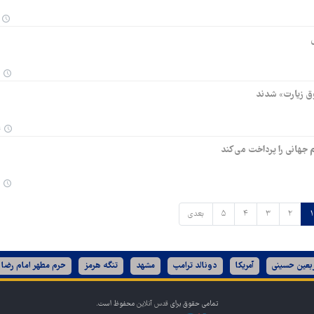
ق زیارت» شدند
۴
 جهانی را پرداخت می‌کند
۱
۲
۳
۴
۵
بعدی
ربعین حسینی
آمریکا
دونالد ترامپ
مشهد
تنگه هرمز
حرم مطهر امام رضا 
تمامی حقوق برای
قدس آنلاین
محفوظ است.