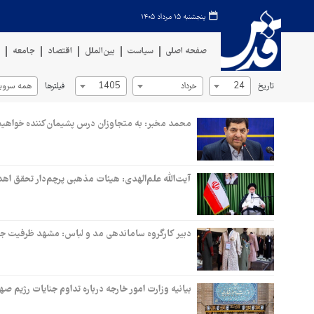
پنجشنبه ۱۵ مرداد ۱۴۰۵
صفحه اصلی
سیاست
بین‌الملل
اقتصاد
جامعه
ف
تاریخ
فیلترها
24
خرداد
1405
همه سروی
محمد مخبر: به متجاوزان درس پشیمان‌کننده خواهیم
آیت‌الله علم‌الهدی: هیئات مذهبی پرچم‌دار تحقق اهد
دبیر کارگروه ساماندهی مد و لباس: مشهد ظرفیت جریا
بیانیه وزارت امور خارجه درباره تداوم جنایات رژیم 