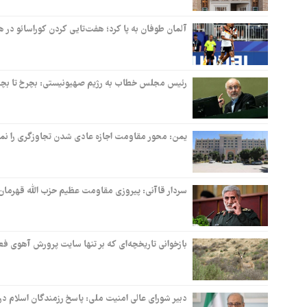
آلمان طوفان به پا کرد؛ هفت‌تایی کردن کوراسائو در 
رئیس مجلس خطاب به رژیم صهیونیستی: بچرخ تا بچ
یمن: محور مقاومت اجازه عادی شدن تجاوزگری را نم
سردار قاآنی: پیروزی مقاومت عظیم حزب الله قهرمان
بازخوانی تاریخچه‌ای که بر تنها سایت پرورش آهو
دبیر شورای عالی امنیت ملی: ‏پاسخ رزمندگان اسلام 