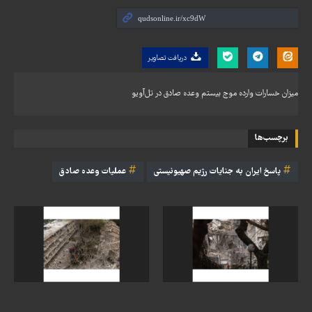
دریافت تصاویر
میزان خسارات وارده موج بیستم وعده صادق در تل‌آویو
برچسب‌ها
پاسخ ایران به جنایات رژیم صهیونیستی
عملیات وعده صادق