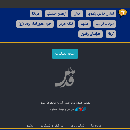
آستان قدس رضوی
ایران
اربعین حسینی
آمریکا
دونالد ترامپ
مشهد
تنگه هرمز
حرم مطهر امام رضا (ع)
کربلا
خراسان رضوی
نسخه دسکتاپ
تمامی حقوق برای
قدس آنلاین
محفوظ است.
طراحی و تولید: نستوه
درباره ما
تماس با ما
بازرگانی و تبلیغات
آرشیو