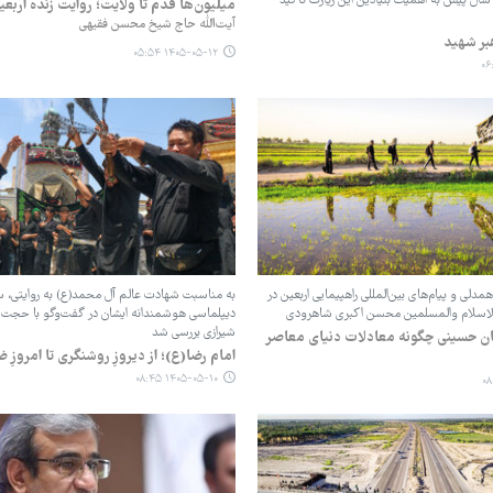
هیدمان که از ۵۰ سال پیش به اهمیت بنیادین این زیارت تأکید
میلیون‌ها قدم تا ولایت؛ روایت زنده اربعی
آیت‌الله حاج شیخ محسن فقیهی
هبر شهید
۱۴۰۵-۰۵-۱۲ ۰۵:۵۴
لی و پیام‌های بین‌المللی راهپیمایی اربعین در
به مناسبت شهادت عالم آل محمد(ع) به روایتی، سی
الاسلام والمسلمین محسن اکبری شاهرودی
دیپلماسی هوشمندانه ایشان در گفت‌وگو با حجت
شیرازی بررسی شد
ان حسینی چگونه معادلات دنیای معاصر
امام رضا(ع)؛ از دیروزِ روشنگری تا امروزِ 
۱۴۰۵-۰۵-۱۰ ۰۸:۴۵