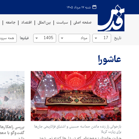
شنبه ۱۷ مرداد ۱۴۰۵
صفحه اصلی
سیاست
بین‌الملل
اقتصاد
جامعه
ف
تاریخ
فیلترها
17
مرداد
1405
همه سروی
عاشورا
بازخوانی راز زنده ماندن حماسه حسینی و اشتیاق فراتاریخی جان‌ها
بررسی راهکارها
برای زیارت کربلا
گفت‌وگو با معص
حرارت جاودان؛ معجزه‌ای که در دل‌ها کهنه نمی‌شود
دارد