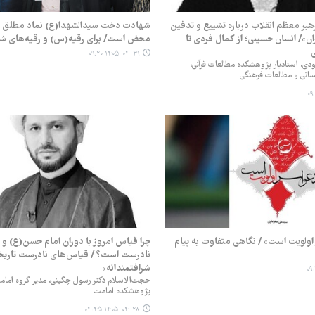
رهبر معظم انقلاب درباره تشییع و تدفین
شهادت دخت سیدالشهدا(ع) نماد مطلق حق
ن»/ انسان حسینی؛ از کمال فردی تا
محض است/ برای رقیه(س) و رقیه‌های شه
۱۴۰۵-۰۴-۲۹ ۰۹:۲۰
دی، استادیار پژوهشکده مطالعات قرآنی،
سانی و مطالعات فرهنگی
اولویت است» / نگاهی متفاوت به پیام
چرا قیاس امروز با دوران امام حسن(ع) و 
نادرست است؟ / قیاس‌های نادرست تاریخی
شرافتمندانه»
حجت‌الاسلام دکتر رسول چگینی، مدیر گروه امام
پژوهشکده امامت
۱۴۰۵-۰۴-۲۸ ۰۴:۴۵