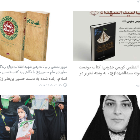
ه العظمی کریمی جهرمی؛ کتاب «رحمت
مرور بخشی از بیانات رهبر شهید انقلاب درباره زند
مبارزاتی امام حسین(ع) با نگاهی به کتاب «انسان ۲۵۰ساله»
ت سیدالشهدا(ع)» به رشته تحریر در
اسلام، زنده شده به دست حسین‌بن‌علی(
۱۴۰۵-۰۴-۳۰ ۰۹:۱۷