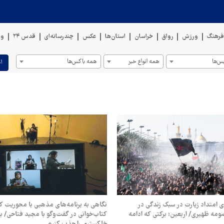
رهنگ
ورزش
رواق
خراسان
استان‌ها
عکس
چندرسانه‌ای
قدس ۲۴
وی
س‌ها
همه انواع خبر
همه باکس‌ها
ا
ی امتداد زیارت در سبک زندگی در
نگاهی به برنامه‌های مذهبی با محوریت ک
ومه ظهیری/ ‏اربعین؛ برکتی که ادامه
کتاب‌خوانی در گفت‌وگو با مجید فتاحی/ 
خاکستری را جذب کنیم