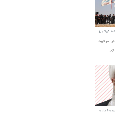
ه کربلا و راز
مش سر فرود
لامی
بیعت با امامت