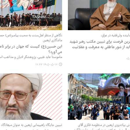
اینده ولی‌فقیه در عراق:
نگاهی از منظر اهل‌سنت به محبت پیامبر(ص) حماس
ماندگاری اربعین
ترین فرصت برای تبیین مکتب رهبر شهید
این حسین(ع) کیست که جهان در برابر نا
اید از شور عاطفی به معرفت و عقلانیت
می‌آورد؟
ماموستا عابد نقیبی، پژوهشگر ادیان و مذاهب اس
۱۴۰۵-۰۵-۱۲ ۱۲:۳۳
دنی پیاده‌روی اربعین در منظومه فکری آقای
تبیین جایگاه راهپیمایی اربعین به عنوان میعادگاه 