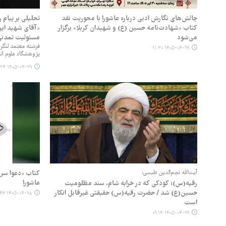
چالش‌های نگارش ادبی درباره عاشورا با محوریت نقد
تحلیلی بر پیام 
کتاب «شهادت‌نامه حسین (ع) و شهیدان کربلا» برگزار
«آقای شهید ایرا
می‌شود
مسئولیت تمدنی
فرشته معتمد لنگرو
۱۴۰۵-۰۴-۲۹ ۱۱:۳۰
پژوهشگاه علوم ان
۱۴۰۵-۰۴-۲۹ ۰۹:۲۴
آیت‌الله نجم‌الدین طبسی:
کتاب «دعوا سر 
عاشورا
رقیه(س)؛ کودکی که در خرابه شام، سند مظلومیت
حسین(ع) شد / حضرت رقیه(س) حقیقتی غیرقابل انکار
۱۴۰۵-۰۴-۲۸ ۰۹:۴۷
است
۱۴۰۵-۰۴-۲۹ ۰۹:۱۴