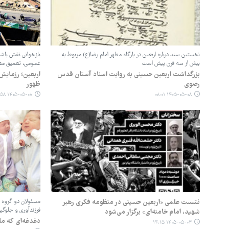
نخستین سند درباره اربعین در بارگاه مطهر امام رضا(ع) مربوط به
بازخوانی نقش باشک
بیش از سه قرن پیش است
عمومی، تعمیق معر
بزرگداشت اربعین حسینی به روایت اسناد آستان قدس
‏‏اربعین؛ رزمای
رضوی
ظهور
۱۴۰۵-۰۵-۰۸ ۰۷:۵۸
۱۴۰۵-۰۵-۰۸ ۰۸:۰۱
نشست علمی «اربعین حسینی در منظومه فکری رهبر
مسئولان دو گروه 
فرزندآوری و جلوگی
شهید، امام خامنه‌ای» برگزار می‌شود
دغدغه‌ای که ماد
۱۴۰۵-۰۵-۰۳ ۱۴:۱۵