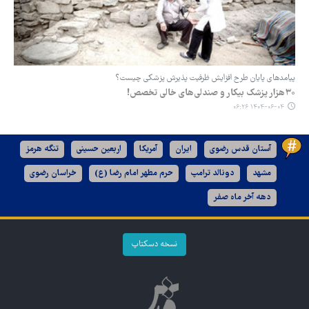
پیامدهای پایان طرح افزایش ظرفیت پذیرش پزشکی چیست؟
۳۰هزار پزشک بیکار و صندلی‌های خالی تخصص!
۱۴۰۴-۰۶-۰۴ ۰۶:۲۶
آستان قدس رضوی
ایران
آمریکا
اربعین حسینی
تنگه هرمز
مشهد
دونالد ترامپ
حرم مطهر امام رضا (ع)
خراسان رضوی
دهه آخر ماه صفر
نسخه دسکتاپ