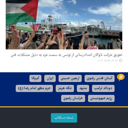
تعویق حرکت ناوگان امدادرسانی از تونس به سمت غزه به دلیل مشکلات فنی
۱۴۰۴-۰۶-۱۶ ۱۰:۲۱
آستان قدس رضوی
اربعین حسینی
ایران
آمریکا
دونالد ترامپ
مشهد
تنگه هرمز
حرم مطهر امام رضا (ع)
رژیم صهیونیستی
خراسان رضوی
نسخه دسکتاپ