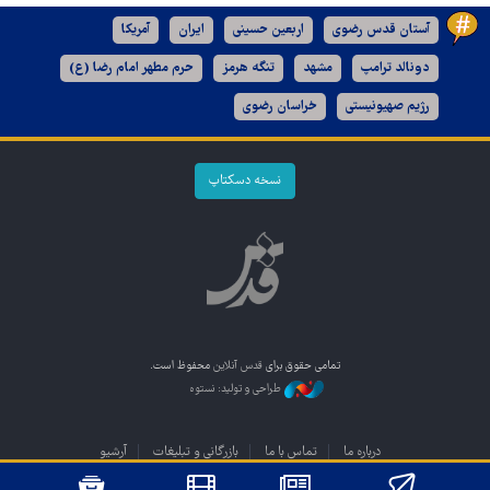
آستان قدس رضوی
اربعین حسینی
ایران
آمریکا
دونالد ترامپ
مشهد
تنگه هرمز
حرم مطهر امام رضا (ع)
رژیم صهیونیستی
خراسان رضوی
نسخه دسکتاپ
تمامی حقوق برای
قدس آنلاین
محفوظ است.
طراحی و تولید: نستوه
درباره ما
تماس با ما
بازرگانی و تبلیغات
آرشیو