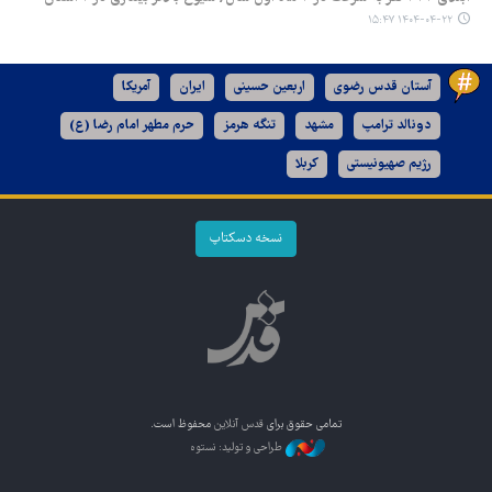
۱۴۰۴-۰۴-۲۲ ۱۵:۴۷
آستان قدس رضوی
اربعین حسینی
ایران
آمریکا
دونالد ترامپ
مشهد
تنگه هرمز
حرم مطهر امام رضا (ع)
رژیم صهیونیستی
کربلا
نسخه دسکتاپ
تمامی حقوق برای
قدس آنلاین
محفوظ است.
طراحی و تولید: نستوه