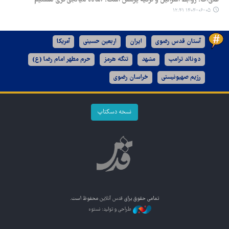
علی‌اف: روابط اسرائیل و ترکیه پرتنش است؛ آماده میانجی‌گری هستیم
۱۴۰۴-۰۶-۰۵ ۱۲:۴۱
آستان قدس رضوی
ایران
اربعین حسینی
آمریکا
دونالد ترامپ
مشهد
تنگه هرمز
حرم مطهر امام رضا (ع)
رژیم صهیونیستی
خراسان رضوی
نسخه دسکتاپ
تمامی حقوق برای
قدس آنلاین
محفوظ است.
طراحی و تولید: نستوه