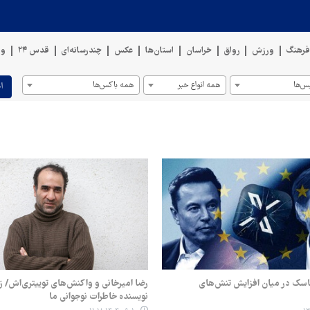
رهنگ
ورزش
رواق
خراسان
استان‌ها
عکس
چندرسانه‌ای
قدس ۲۴
وی
س‌ها
همه انواع خبر
همه باکس‌ها
ا
ماسک در میان افزایش تنش‌های
رضا امیرخانی و واکنش‌های توییتری‌اش/ 
نویسنده خاطرات نوجوانی ما