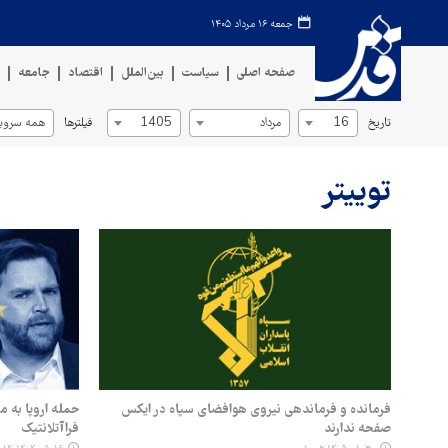
جمعه ۱۶ مرداد ۱۴۰۵
صفحه اصلی
سیاست
بین‌الملل
اقتصاد
جامعه
ف
تاریخ
فیلترها
16
مرداد
1405
همه سروی
توییتر
فرمانده و فرماندهی نیروی هوافضای سپاه در ایکس
حمله اروپا به 
صفحه ندارند
فراآتلانتیک