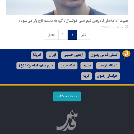
غیبت ادامه‌دار کادرفنی تیم ملی فوتسال/ گره به دست تاج باز می‌شود؟
۱۴۰۴-۱۰-۱۷ ۱۳:۴۷
قبلی
۱
۲
بعدی
آستان قدس رضوی
اربعین حسینی
ایران
آمریکا
دونالد ترامپ
مشهد
تنگه هرمز
حرم مطهر امام رضا (ع)
خراسان رضوی
کربلا
نسخه دسکتاپ