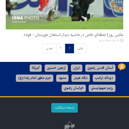
عکس روز | لحظه‌ای خاص در حاشیه دیدار استقلال خوزستان - فولاد
۱۴۰۴-۰۹-۰۲ ۰۷:۰۹
قبلی
۱
۲
بعدی
آستان قدس رضوی
ایران
اربعین حسینی
آمریکا
دونالد ترامپ
تنگه هرمز
مشهد
حرم مطهر امام رضا (ع)
رژیم صهیونیستی
خراسان رضوی
نسخه دسکتاپ