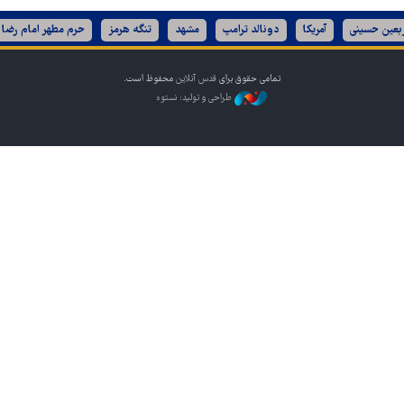
ربعین حسینی
آمریکا
دونالد ترامپ
مشهد
تنگه هرمز
حرم مطهر امام رضا 
تمامی حقوق برای
قدس آنلاین
محفوظ است.
طراحی و تولید: نستوه