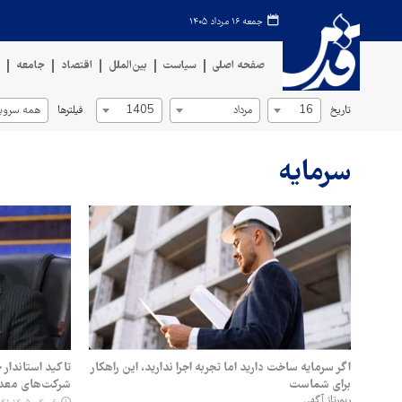
جمعه ۱۶ مرداد ۱۴۰۵
صفحه اصلی
سیاست
بین‌الملل
اقتصاد
جامعه
ف
تاریخ
فیلترها
16
مرداد
1405
همه سروی
سرمایه
اگر سرمایه ساخت دارید اما تجربه اجرا ندارید، این راهکار
تاکید استاندار 
برای شماست
شرکت‌های معدن
رپورتاژ آگهی