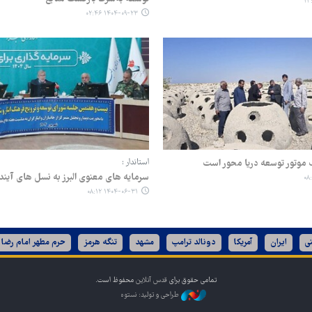
۱۴۰۴-۰۹-۲۳ ۰۲:۴۶
موتور توسعه دریا محور است
استاندار :
سرمایه های معنوی البرز به نسل های آین
۱۴۰۴-۰۶-۳۱ ۰۸:۱۲
ی
ایران
آمریکا
دونالد ترامپ
مشهد
تنگه هرمز
حرم مطهر امام رضا 
تمامی حقوق برای
قدس آنلاین
محفوظ است.
طراحی و تولید: نستوه