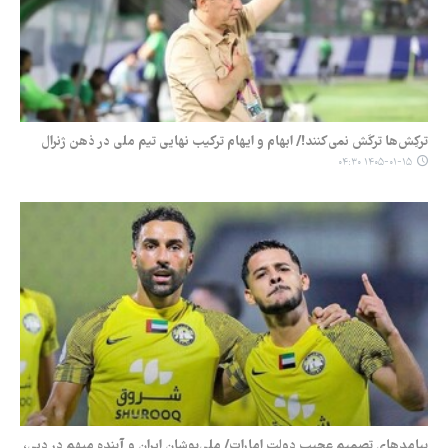
ترکِش‌ها ترکَش نمی‌کنند!/ ابهام‌ و ایهام‌ ترکیب نهایی تیم ملی در ذهن ژنرال
۱۴۰۵-۰۱-۱۵ ۰۴:۳۰
پیامدهای تصمیم عجیب دولت امارات/ ملی‌پوشان ایران و آینده مبهم در دبی،