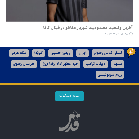
آخرین وضعیت مصدومیت شهریار مغانلو در فینال کافا
۱۴۰۴-۰۶-۱۸ ۱۰:۵۷
آستان قدس رضوی
ایران
اربعین حسینی
آمریکا
تنگه هرمز
مشهد
دونالد ترامپ
حرم مطهر امام رضا (ع)
خراسان رضوی
رژیم صهیونیستی
نسخه دسکتاپ