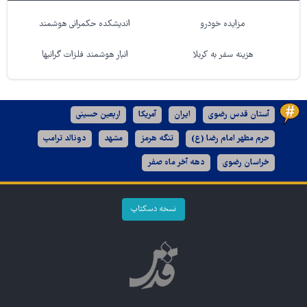
مزایده خودرو
اندیشکده حکمرانی هوشمند
هزینه سفر به کربلا
انبار هوشمند فلزات گرانبها
آستان قدس رضوی
ایران
آمریکا
اربعین حسینی
حرم مطهر امام رضا (ع)
تنگه هرمز
مشهد
دونالد ترامپ
خراسان رضوی
دهه آخر ماه صفر
نسخه دسکتاپ