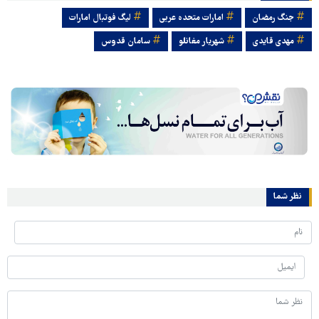
جنگ رمضان
امارات متحده عربی
لیگ فوتبال امارات
مهدی قایدی
شهریار مغانلو
سامان قدوس
نظر شما