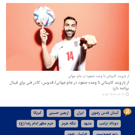
از بازوبند کاپیتانی تا وعده صعود در جام جهانی
از بازوبند کاپیتانی تا وعده صعود در جام جهانی/ قدوس: کادر فنی برای فینال
برنامه دارد
۱۴۰۴-۰۶-۱۶ ۰۶:۵۲
آستان قدس رضوی
ایران
اربعین حسینی
آمریکا
دونالد ترامپ
مشهد
تنگه هرمز
حرم مطهر امام رضا (ع)
رژیم صهیونیستی
خراسان رضوی