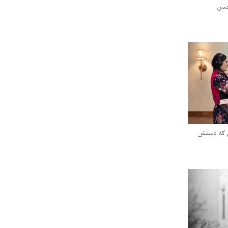
حسن
ی که دستش