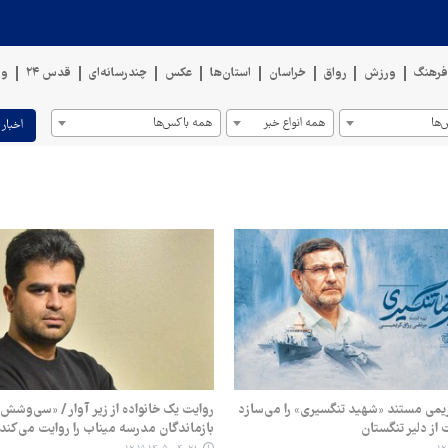
رهنگ
ورزش
رواق
خراسان
استان‌ها
عکس
چندرسانه‌ای
قدس ۲۴
وی
ها
همه انواع خبر
همه باکس‌ها
اخبار 
می مستند «شهید تنگسیری» را می‌سازد
روایت یک خانواده از زیر آوار / «سی‌وش
 از دلیر تنگستان
بازماندگان مدرسه میناب را روایت می‌کند