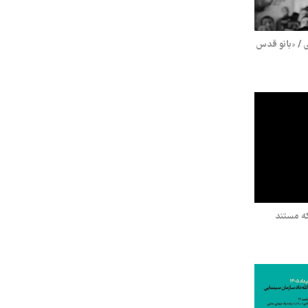
ی / «بانو قدس
ه مستند