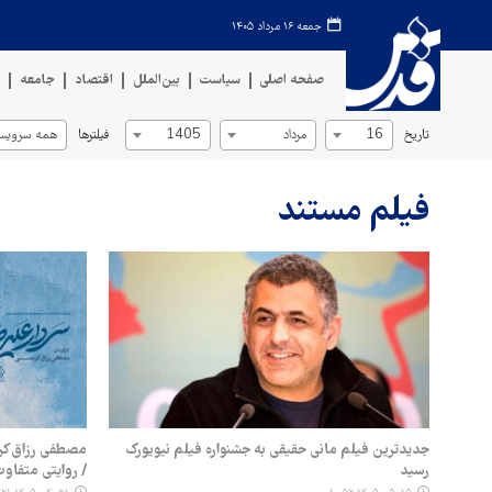
جمعه ۱۶ مرداد ۱۴۰۵
صفحه اصلی
سیاست
بین‌الملل
اقتصاد
جامعه
ف
تاریخ
فیلترها
16
مرداد
1405
همه سرویس‌
فیلم مستند
جدیدترین فیلم مانی حقیقی به جشنواره فیلم نیویورک
مصطفی رزاق‌کری
رسید
/ روایتی متفاوت