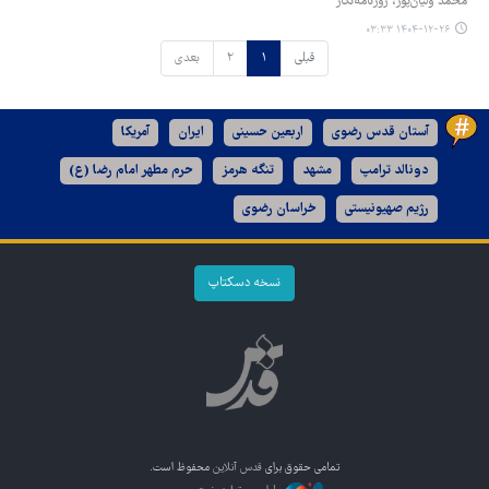
محمد ولیان‌پور، روزنامه‌نگار
۱۴۰۴-۱۲-۲۶ ۰۳:۳۳
قبلی
۱
۲
بعدی
آستان قدس رضوی
اربعین حسینی
ایران
آمریکا
دونالد ترامپ
مشهد
تنگه هرمز
حرم مطهر امام رضا (ع)
رژیم صهیونیستی
خراسان رضوی
نسخه دسکتاپ
تمامی حقوق برای
قدس آنلاین
محفوظ است.