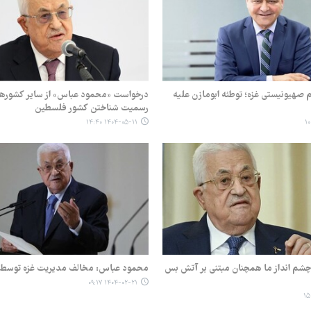
م صهیونیستی غزه؛ توطئه ابومازن علیه
درخواست «محمود عباس» از سایر کشورها 
رسمیت شناختن کشور فلسطین
۱۴۰۴-۰۵-۱۱ ۱۴:۴۰
شم انداز ما همچنان مبتنی بر آتش بس
محمود عباس: مخالف مدیریت غزه توسط 
۱۴۰۴-۰۲-۲۱ ۰۹:۱۷