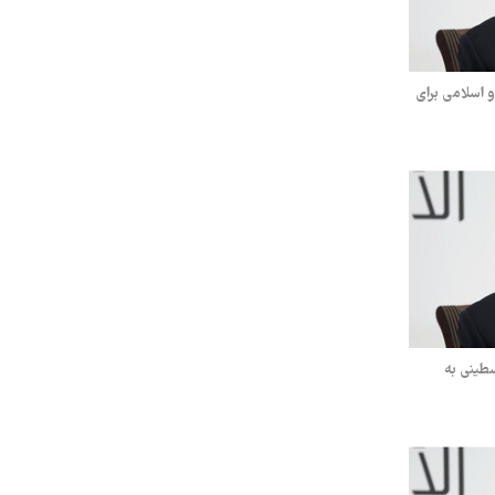
 اسلامی برای
طینی به