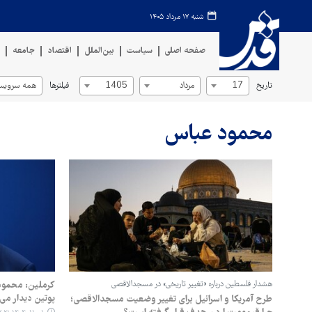
شنبه ۱۷ مرداد ۱۴۰۵
صفحه اصلی
سیاست
بین‌الملل
اقتصاد
جامعه
ف
تاریخ
فیلترها
17
مرداد
1405
همه سرویس‌
محمود عباس
هشدار فلسطین درباره «تغییر تاریخی» در مسجدالاقصی
کرملین: محمود 
پوتین دیدار می‌
طرح آمریکا و اسرائیل برای تغییر وضعیت مسجدالاقصی؛