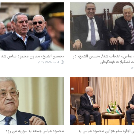
عباس» انتخاب شد/ «حسین الشیخ» در
«حسین الشیخ» معاون محمود عباس شد
 تشکیلات خودگردان
۱۴۰۴-۰۲-۰۶ ۲۱:۲۱
 اجازه سفر هوایی محمود عباس به
محمود عباس جمعه به سوریه می رود