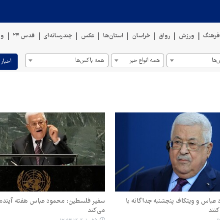
رهنگ
ورزش
رواق
خراسان
استان‌ها
عکس
چندرسانه‌ای
قدس ۲۴
وی
ها
همه انواع خبر
همه باکس‌ها
اخبار 
عباس و ویتکاف پنجشنبه جداگانه با
سفیر فلسطین: محمود عباس هفته‌ آینده
کنند
می‌کند