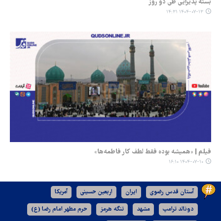
بسته پذیرایی طی دو روز
۱۴۰۴-۰۷-۱۳ ۱۴:۳۱
فیلم | «همیشه بوده فقط لطف کار فاطمه‌ها»
۱۴۰۴-۰۷-۱۰ ۱۶:۱۰
آستان قدس رضوی
ایران
اربعین حسینی
آمریکا
دونالد ترامپ
مشهد
تنگه هرمز
حرم مطهر امام رضا (ع)