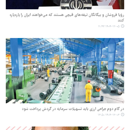
رؤیا فروشان و بیگانگان تیغه‌های قیچی هستند که می‌خواهند ایران را پاره‌پاره
کنند
۱۴۰۴-۱۲-۰۵ ۱۱:۴۷
در گام‌ دوم جراحی ارزی باید تسهیلات سرمایه در گردش پرداخت شود
۱۴۰۴-۱۲-۰۳ ۱۳:۵۰