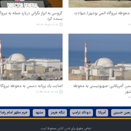
ه محوطه نیروگاه اتمی بوشهر/ شهادت
گروسی به ابراز نگرانی درباره حمله به نیرو
بسنده کرد
۱۴۰۵-۰۱-۰۶ ۲۳:۱۴
من آمریکایی–صهیونیستی به محوطه
اصابت یک پرتابه دشمن به محوطه نیروگاه
شهر
۱۴۰۴-۱۲-۲۶ ۲۱:۴۷
ربعین حسینی
آمریکا
دونالد ترامپ
تنگه هرمز
مشهد
حرم مطهر امام رضا 
تمامی حقوق برای
قدس آنلاین
محفوظ است.