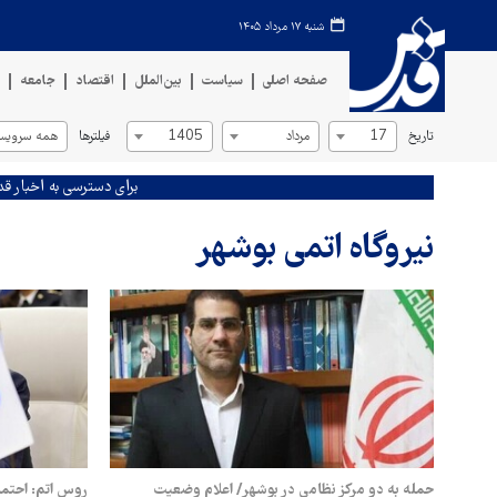
شنبه ۱۷ مرداد ۱۴۰۵
صفحه اصلی
سیاست
بین‌الملل
اقتصاد
جامعه
ف
تاریخ
فیلترها
17
مرداد
1405
همه سرویس‌
برای دسترسی به اخبار قد
نیروگاه اتمی بوشهر
حمله به دو مرکز نظامی در بوشهر/ اعلام وضعیت
روس اتم: احتما