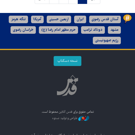
آستان قدس رضوی
ایران
اربعین حسینی
آمریکا
تنگه هرمز
مشهد
دونالد ترامپ
حرم مطهر امام رضا (ع)
خراسان رضوی
رژیم صهیونیستی
نسخه دسکتاپ
تمامی حقوق برای
قدس آنلاین
محفوظ است.
طراحی و تولید: نستوه