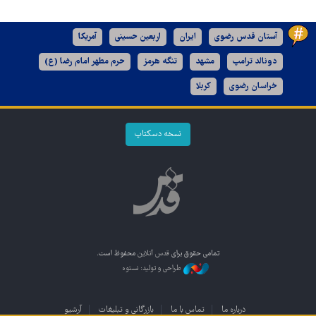
آستان قدس رضوی
ایران
اربعین حسینی
آمریکا
دونالد ترامپ
مشهد
تنگه هرمز
حرم مطهر امام رضا (ع)
خراسان رضوی
کربلا
نسخه دسکتاپ
تمامی حقوق برای
قدس آنلاین
محفوظ است.
طراحی و تولید: نستوه
درباره ما
تماس با ما
بازرگانی و تبلیغات
آرشیو