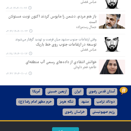
عباس فضلی
۱۴۰۴-۱۱-۲۶ ۰۴:۰۹
باز هم مردم، دشمن را مأیوس کردند اکنون نوبت مسئولان
است
جمال رستم‌زاده
۱۴۰۴-۱۱-۲۳ ۰۳:۴۹
وقتی ارتفاعات جنوب مشهد میان فرصت و تهدید گرفتار می‌شوند
توسعه در ارتفاعات جنوب روی خط باریک
عباس فضلی
۱۴۰۴-۱۱-۱۳ ۰۲:۳۸
خوانش انتقادی از داده‌های رسمی آب منطقه‌ای
طاهره فجر داودلی
۱۴۰۴-۱۱-۰۱ ۰۳:۴۲
آستان قدس رضوی
ایران
اربعین حسینی
آمریکا
دونالد ترامپ
مشهد
تنگه هرمز
حرم مطهر امام رضا (ع)
رژیم صهیونیستی
خراسان رضوی