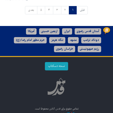
قبلی
۱
۲
۳
۴
۵
بعدی
آستان قدس رضوی
ایران
اربعین حسینی
آمریکا
دونالد ترامپ
مشهد
تنگه هرمز
حرم مطهر امام رضا (ع)
رژیم صهیونیستی
خراسان رضوی
نسخه دسکتاپ
تمامی حقوق برای
قدس آنلاین
محفوظ است.