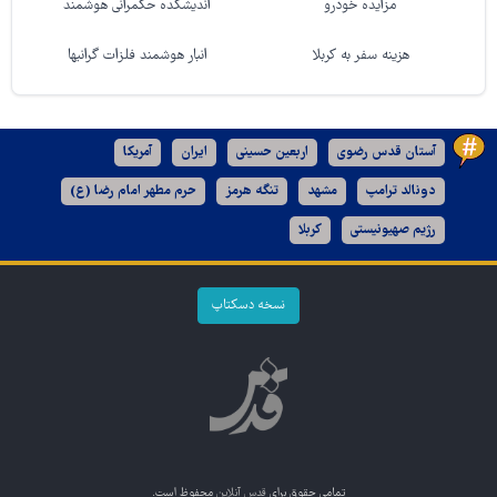
مزایده خودرو
اندیشکده حکمرانی هوشمند
هزینه سفر به کربلا
انبار هوشمند فلزات گرانبها
آستان قدس رضوی
اربعین حسینی
ایران
آمریکا
دونالد ترامپ
مشهد
تنگه هرمز
حرم مطهر امام رضا (ع)
رژیم صهیونیستی
کربلا
نسخه دسکتاپ
تمامی حقوق برای
قدس آنلاین
محفوظ است.