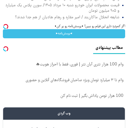
قیمت محصولات ایران خودرو شنبه ۱۰ مرداد ۱۴۰۵/ سورن پلاس یک میلیارد
و ۹۰۵ میلیون تومان
شایعه انحلال ماکان‌بند / امیر مقاره و رهام هادیان از هم جدا شدند؟
اگر کمردرد داری این فیلم رو ببین! ◗پرسش‌نامه رو پر کن◖
◂پرسش‌نامه▸
مطالب پیشنهادی
وام 100 هزار تتری آبان تتر | فوری، فقط با احراز هویت🔥
وام تا ۳ میلیارد تومان ویژه صاحبان فروشگاه‌های آنلاین و حضوری
100 هزار تومن پاداش بگیر | ثبت نام کن
وب گردی