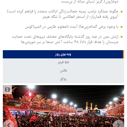
دوغارون/ گریز آسیای میانه از بن‌بست
چگونه عملکرد ترامپ زمینه خجالت‌زدگی ایالات متحده را فراهم کرده است/
آبروی رفته قمارباز؛ از استخر انعکاسی تا تنگه هرمز
با وجود برخی گمانه‌زنی‌ها/ آینده نامعلوم طارمی در المپیاکوس
ارتش یمن در چند روز گذشته پایگاه‌های مختلف نیروهای تحت حمایت
عربستان را هدف قرار داد/ ۴۸ ساعت آتش صنعا بر سر شورشی‌ها
ویدیوی روز
خط قرمز
عکس
رواق