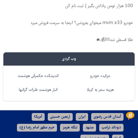
100 هزار تومن پاداش بگیر | ثبت نام کن
خودرو mvm x33 میخوای بفروشی؟ اینجا به سرعت فروش میره
طلا قسطی شد!!!!💰🔥
وب گردی
مزایده خودرو
اندیشکده حکمرانی هوشمند
هزینه سفر به کربلا
انبار هوشمند فلزات گرانبها
آستان قدس رضوی
ایران
اربعین حسینی
آمریکا
دونالد ترامپ
مشهد
تنگه هرمز
حرم مطهر امام رضا (ع)