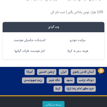
100 هزار تومن پاداش بگیر | ثبت نام کن
وب گردی
مزایده خودرو
اندیشکده حکمرانی هوشمند
هزینه سفر به کربلا
انبار هوشمند فلزات گرانبها
آستان قدس رضوی
ایران
اربعین حسینی
آمریکا
دونالد ترامپ
مشهد
تنگه هرمز
رژیم صهیونیستی
حرم مطهر امام رضا (ع)
کربلا
نسخه دسکتاپ