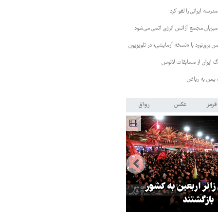
رسه ایرانی را لغو کرد
 میزبان مجمع آژانس انرژی اتمی می‌شود
 برق‌نورد با «نسخه آزمایشی» در تلویزیون
 ایران از مسابقات لائوس
 یمن به ریاض
قرمز
عکس
رواق
 زائر اربعین به کشور
هماهنگی محور مقاومت، آمریکا ر
بازگشتند
در منطقه درمانده کرد