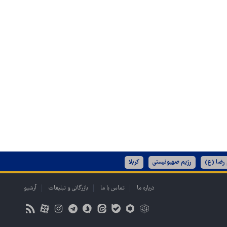
 رضا (ع)
رژیم صهیونیستی
کربلا
درباره ما
تماس با ما
بازرگانی و تبلیغات
آرشیو