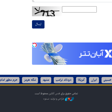
ارسال
 حسینی
ایران
آمریکا
دونالد ترامپ
مشهد
تنگه هرمز
حرم مطهر امام
تمامی حقوق برای
قدس آنلاین
محفوظ است.
طراحی و تولید: نستوه