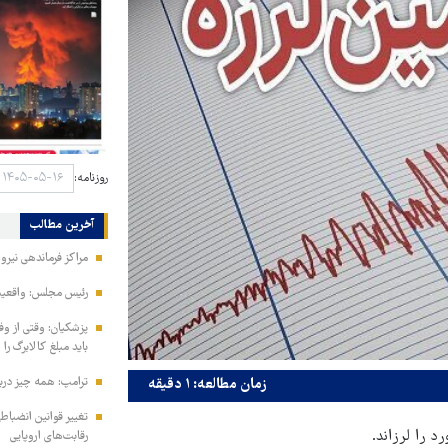
روزنامه:
آخرین مطالب
مراکز فرماندهی نیر
رئیس مجلس: واقعیت‌ه
پزشکیان: وقتی از و
باید مبلغ کالابرگ را
ترامپ: همه چیز دربا
زمان مطالعه: ۱ دقیقه
تغییر قوانین انضباط
رقابت‌های اروپایی