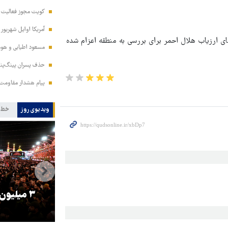
کویت مجوز فعالیت مد
آمریکا اوایل شهریور
ای ارزیاب هلال احمر برای بررسی به منطقه اعزام شده
مسعود اطیابی و هومن
حذف پسران پینگ‌پنگ
پیام هشدار مقاومت
ویدیوی روز
خط 
را
ترامپ نماد فساد، اقتدارگرایی و
۳ میلیون
جنگ‌طلبی است!