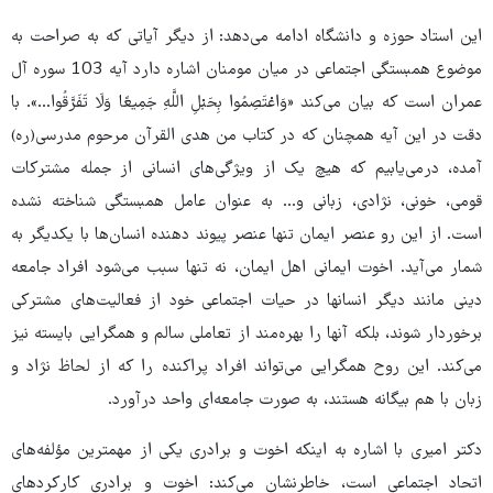
این استاد حوزه و دانشگاه ادامه می‌دهد: از دیگر آیاتی که به صراحت به
موضوع همبستگی اجتماعی در میان مومنان اشاره دارد آیه 103 سوره آل
عمران است که بیان می‌کند «وَاعْتَصِمُوا بِحَبْلِ اللَّهِ جَمِیعًا وَلَا تَفَرَّقُوا...». با
دقت در این آیه همچنان که در کتاب من هدی القرآن مرحوم مدرسی(ره)
آمده، درمی‌یابیم که هیچ یک از ویژگی‌های انسانی از جمله مشترکات
قومی، خونی، نژادی، زبانی و... به عنوان عامل همبستگی شناخته نشده
است. از این رو عنصر ایمان تنها عنصر پیوند دهنده انسان‌ها با یکدیگر به
شمار می‌آید. اخوت ایمانی اهل ایمان، نه تنها سبب می‌شود افراد جامعه
دینی مانند دیگر انسانها در حیات اجتماعی خود از فعالیت‌های مشترکی
برخوردار شوند، بلکه آنها را بهره‌مند از تعاملی سالم و همگرایی بایسته نیز
می‌کند. این روح همگرایی می‌تواند افراد پراکنده را که از لحاظ نژاد و
زبان با هم بیگانه هستند، به صورت جامعه‌ای واحد درآورد.
دکتر امیری با اشاره به اینکه اخوت و برادری یکی از مهمترین مؤلفه‌های
اتحاد اجتماعی است، خاطرنشان می‌کند: اخوت و برادری کارکردهای