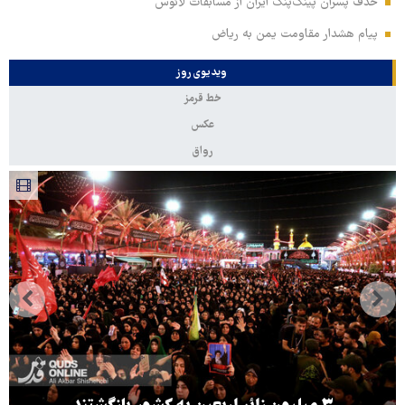
حذف پسران پینگ‌پنگ ایران از مسابقات لائوس
پیام هشدار مقاومت یمن به ریاض
ویدیوی روز
خط قرمز
عکس
رواق