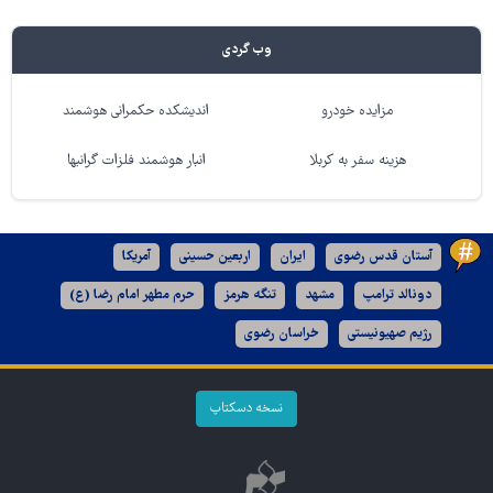
وب گردی
مزایده خودرو
اندیشکده حکمرانی هوشمند
هزینه سفر به کربلا
انبار هوشمند فلزات گرانبها
آستان قدس رضوی
ایران
اربعین حسینی
آمریکا
دونالد ترامپ
مشهد
تنگه هرمز
حرم مطهر امام رضا (ع)
رژیم صهیونیستی
خراسان رضوی
نسخه دسکتاپ