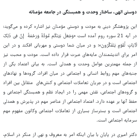
دوستی الهی، ساختار وحدت و همبستگی در جامعه مؤمنانه
این پژوهشگر دینی به مودت و دوستی مؤمنان نیز اشاره کرده و می‌گوید:
در آیه 21 سوره روم آمده است «وَجَعَلَ بَیْنَکُم مَّوَدَّةً وَرَحْمَةً إِنَّ فِی ذَلِکَ
لَآیَاتٍ لِّقَوْمٍ یَتَفَکَّرُونَ»؛ و در میان شما دوستی و مهربانی افکند و در این
امر برای اندیشمندان مایه‌های عبرت قرار داده است. مودت و محبت نیز
از جمله مهمترین عوامل وحدت و همدلی است. به بیانی اعتماد یکی از
جنبه‌های مهم روابط انسانی و اجتماعی در میان افراد، گروه‌ها و نهادهای
اجتماعی است و در جریان تعاملات اجتماعی و کنش‌های متقابل بین افراد
و گروه‌های اجتماعی، نقش مهمی را در ایجاد نظم و همبستگی اجتماعی و
حفظ آنها بر عهده دارد. اعتماد اجتماعی از عناصر مهم در پذیرش و همدلی
اجتماعی است و بسترساز بسیاری از تعاملات اجتماعی وکانون مفهوم مهم
سرمایه اجتماعی است.
دکتر امیری در پایان با بیان اینکه امر به معروف و نهی از منکر در اسلام،