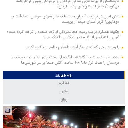
کارشناسان از پیامدهای رانندگی کودکان و نوجوانان بدون گواهی‌نامه
می‌گویند/ خطر قدبلندی‌های پشت فرمان!
نقش ایران در ترانزیت آسیای میانه با نقاط راهبردی سرخس، لطف‌آباد و
دوغارون/ گریز آسیای میانه از بن‌بست
چگونه عملکرد ترامپ زمینه خجالت‌زدگی ایالات متحده را فراهم کرده است/
آبروی رفته قمارباز؛ از استخر انعکاسی تا تنگه هرمز
با وجود برخی گمانه‌زنی‌ها/ آینده نامعلوم طارمی در المپیاکوس
ارتش یمن در چند روز گذشته پایگاه‌های مختلف نیروهای تحت حمایت
عربستان را هدف قرار داد/ ۴۸ ساعت آتش صنعا بر سر شورشی‌ها
ویدیوی روز
خط قرمز
عکس
رواق