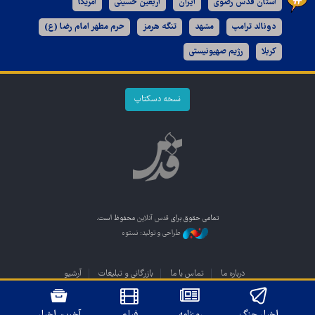
آستان قدس رضوی
ایران
اربعین حسینی
آمریکا
دونالد ترامپ
مشهد
تنگه هرمز
حرم مطهر امام رضا (ع)
کربلا
رژیم صهیونیستی
نسخه دسکتاپ
تمامی حقوق برای
قدس آنلاین
محفوظ است.
طراحی و تولید: نستوه
درباره ما
تماس با ما
بازرگانی و تبلیغات
آرشیو