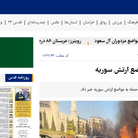
رهنگ
ورزش
رواق
خراسان
استان‌ها
عکس
چندرسانه‌ای
قدس ۲۴
وی
ع مزدوران آل سعود
رویترز: عربستان ۸۶ درصد از موشک‌های پاتریوت خود را استفاده کرده است
کد مطلب:
۱۰۳۲۰۴۲
اضع ارتش سوریه
روزنامه قدس
 حمله به مواضع ارتش سوریه خبر داد.