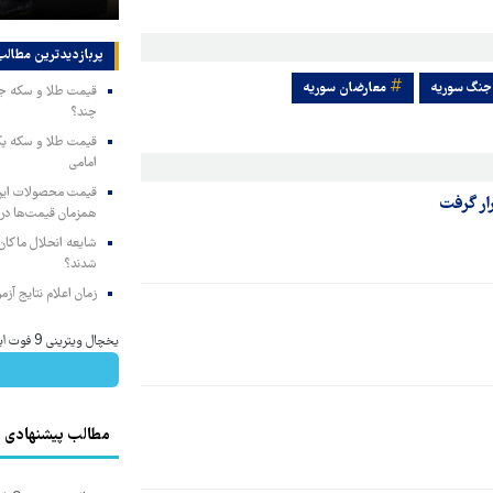
پربازدیدترین‌ مطالب
جنگ سوریه
معارضان سوریه
چند؟
امامی
ار گرفت
همزمان قیمت‌ها در ب
شایعه انحلال ماکان‌ب
شدند؟
زمان اعلام نتایج آ
یخچال ویترینی 9 فوت ایستکول (جدید)
مطالب پیشنهادی