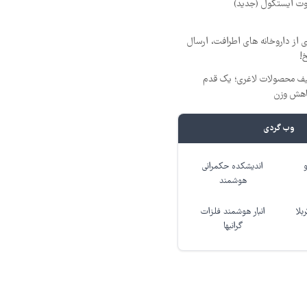
 از داروخانه های اطرافت، ارسال
!
فیف محصولات لاغری؛ یک قدم
اهش وزن
وب گردی
اندیشکده حکمرانی
هوشمند
بلا
انبار هوشمند فلزات
گرانبها