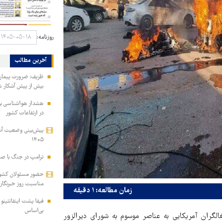
روزنامه:
آخرین مطالب
ظریف: ضرورت پیمان‌
بیش از پیش آشکار 
هشدار هواشناسی برا
در ارتفاعات کشور
۱۴۰۵
ترامپ در جنگ با صند
حضور مسئولان کشور
مناسبت روز خبرنگار
زمان مطالعه: ۱ دقیقه
فیفا پشت اینفانتینو 
بی‌اساس
گران آمریکایی به عناصر موسوم به شورای دیرالزور