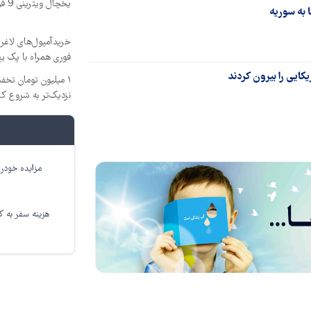
یخچال ویترینی 9 فوت ایستکول (جدید)
 به سوریه
خریدآمپول‌های لاغری
فوری همراه با پک یخ
کایی را بیرون کردند
۱ میلیون تومان تخ
نزدیک‌تر به شروع ک
مزایده خودرو
هزینه سفر به کر