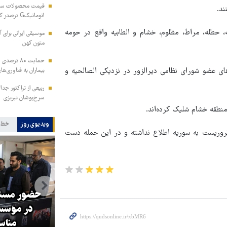
ند.
اتوماتیکG درصدر کاهش قیمت‌ها
 حطله، مراط، مظلوم، خشام و الطابیه واقع در حومه
موسیقی ایرانی برای آ
متون کهن
حمایت ۸۰ د
ی عضو شورای نظامی دیرالزور در نزدیکی الصالحیه و
بیماران به فناوری‌ه
ربیعی از تراکتور جدا
سرخ‌پوشان تبریزی
ویدیوی روز
خط 
تروریست به سوریه اطلاع نداشته و در این حمله دست
حضور مسئولان کشوری و استانی
۱۸ مرداد
در مؤسسه فرهنگی قدس به
پزشکیان: 
مناسبت روز خبرنگار
مجبور