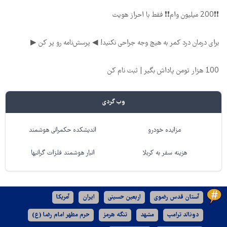
❗❗200 میلیون وام❗❗ فقط با احراز هویت
برای درمان درد کمر به هیچ وجه جراحی نکنید! ◀ پرسش‌نامه رو پر کن ▶
100 هزار تومن پاداش بگیر | ثبت نام کن
وب گردی
مزایده خودرو
اندیشکده حکمرانی هوشمند
هزینه سفر به کربلا
انبار هوشمند فلزات گرانبها
آستان قدس رضوی
اربعین حسینی
ایران
آمریکا
دونالد ترامپ
مشهد
تنگه هرمز
حرم مطهر امام رضا (ع)