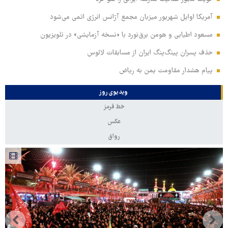
آمریکا اوایل شهریور میزبان مجمع آژانس انرژی اتمی می‌شود
مسعود اطیابی و هومن برق‌نورد با «نسخه آزمایشی» در تلویزیون
حذف پسران پینگ‌پنگ ایران از مسابقات لائوس
پیام هشدار مقاومت یمن به ریاض
ویدیوی روز
خط قرمز
عکس
رواق