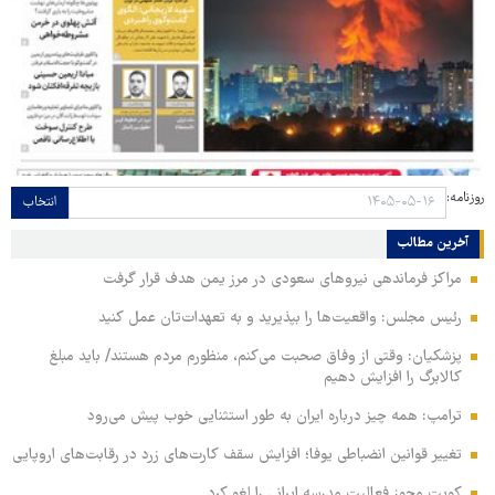
روزنامه:
انتخاب
آخرین مطالب
مراکز فرماندهی نیروهای سعودی در مرز یمن هدف قرار گرفت
رئیس مجلس: واقعیت‌ها را بپذیرید و به تعهدات‌تان عمل کنید
پزشکیان: وقتی از وفاق صحبت می‌کنم، منظورم مردم هستند/ باید مبلغ
کالابرگ را افزایش دهیم
ترامپ: همه چیز درباره ایران به طور استثنایی خوب پیش می‌رود
تغییر قوانین انضباطی یوفا؛ افزایش سقف کارت‌های زرد در رقابت‌های اروپایی
کویت مجوز فعالیت مدرسه ایرانی را لغو کرد