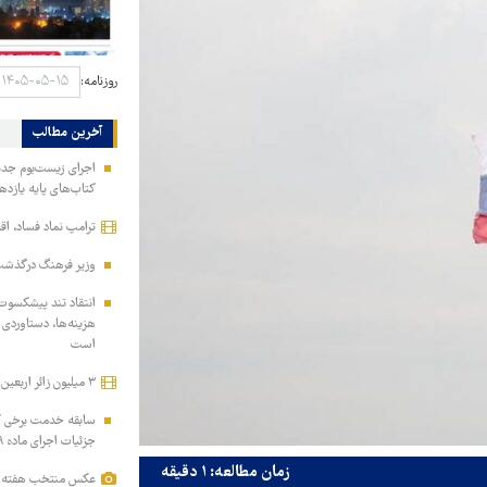
روزنامه:
آخرین مطالب
اجرای زیست‌بوم جدید 
کتاب‌های پایه یازده
ترامپ نماد فساد، اق
وزیر فرهنگ درگذشت 
انتقاد تند پیشکسوت 
هزینه‌ها، دستاوردی 
است
۳ میلیون زائر اربعین به کشور بازگشتند
سابقه خدمت برخی کار
جزئیات اجرای ماده ۲۹ برنامه هفتم
زمان مطالعه: ۱ دقیقه
عکس منتخب هفته | از