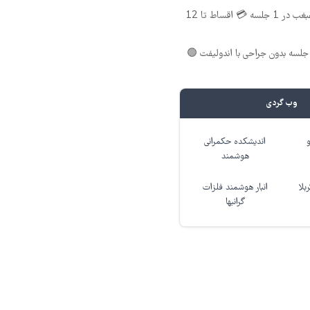
اندولیفت صورت و غبغب در 1 جلسه 💳 اقساط تا 12
لسه بدون جراحی با اندولیفت 🟢
وب گردی
اندیشکده حکمرانی
هوشمند
بلا
انبار هوشمند فلزات
گرانبها