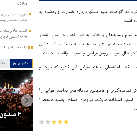
میانکاله
کرد که اتهامات علیه مسکو درباره خسارت واردشده به
مهران غفوریان: برای 
ه است.
نقشم مشخص نیس
 تمام رسانه‌های پرتغالی به طور فعال در حال انتشار
به ۱۸۶میلیون تومان رسید!
 نتیجه حمله نیروهای مسلح روسیه به تاسیسات نظامی
مالخر سابقه‌دار: قط
ا در حال تقویت روس‌هراسی و تحریف واقعیت هستند.
ویدیوی روز
خط 
است که سامانه‌های پدافند هوایی این کشور که بارها و
 تصمیم‌گیری و همچنین سامانه‌های پدافند هوایی را
 انسانی استفاده می‌کند. نیروهای مسلح روسیه منحصرا
»
را
ترامپ نماد فساد، اقتدارگرایی و
۳ میلیون
جنگ‌طلبی است!