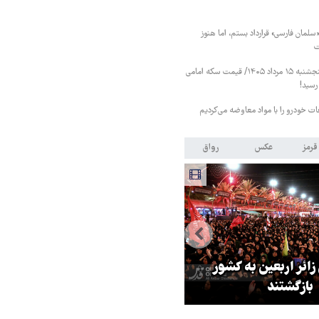
«سلمان فارسی» قرارداد بستم، اما هنوز
ت
قیمت طلا و سکه پنجشنبه ۱۵ مرداد ۱۴۰۵/ قیمت سکه امامی
عات خودرو را با مواد معاوضه می‌کردیم
قرمز
عکس
رواق
 زائر اربعین به کشور
هماهنگی محور مقاومت، آمریکا ر
بازگشتند
در منطقه درمانده کرد