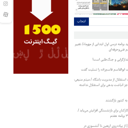
انتخاب
برنامه درسی اول ابتدایی از مهرماه/ تغییر
م فنی‌وحرفه‌ای
تدارگرایی و جنگ‌طلبی است!
ابوالقاسم قاسم‌زاده را تسلیت گفت
استقلال از مدیریت باشگاه / میثم منیعی:
جز انباشت بدهی برای استقلال نداشته
کنان برای بازنشستگی افزایش می‌یابد /
 پیاده‌روی اربعین تا آتشسوزی در