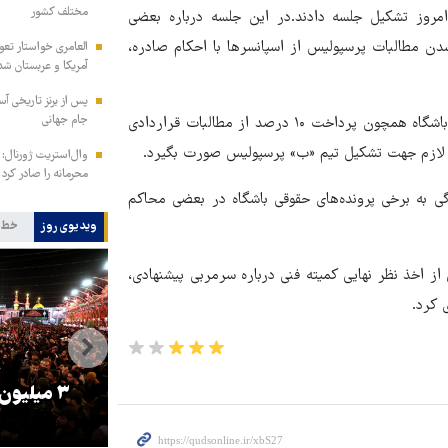
مختلف کشور
روز تشکیل جلسه دادند.در این جلسه درباره بعضی
ن مطالبات پرسپولیس از اسپانسرها با احکام صادره،
العامری خواستار تع
آمریکا و عربستان شد
جام جهانی
حاضران در جلسه درباره راهکارهای جایگزین برای انجام امور جاری باشگاه همچون پرداخت ۱۰ درصد از مطالبات قراردادی
های لازم جهت تشکیل تیم «ب» پرسپولیس صورت بگیرد.
وال‌استریت ژورنال: 
محرمانه را صادر کرد
 به برخی پرونده‌های حقوقی باشگاه در بعضی محاکم
ویدیوی روز
خط 
ز اخذ نظر نهایی کمیته فنی درباره سرمربی پیشنهادی،
 کرد.
را
ترامپ نماد فساد، اقتدارگرایی و
۳ میلیون
جنگ‌طلبی است!