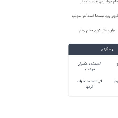
مام جواد روی پوست آهو از
د ماهی 800 میلیونی رویا نیست! امتحانش مجانیه
ت برای باطل کردن چشم زخم
وب گردی
اندیشکده حکمرانی
هوشمند
بلا
انبار هوشمند فلزات
گرانبها