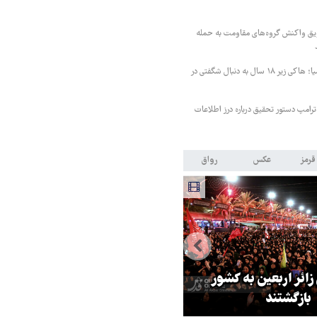
ویق واکنش گروه‌های مقاومت به حمله
پس از برنز تاریخی آسیا؛ هاکی زیر ۱۸ سال به دنبال شگفتی در
ترامپ دستور تحقیق درباره درز اطلاعات
قرمز
عکس
رواق
 زائر اربعین به کشور
هماهنگی محور مقاومت، آمریکا ر
بازگشتند
در منطقه درمانده کرد