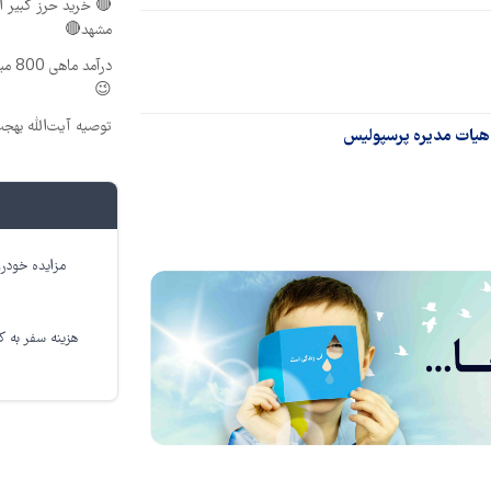
🔴 خرید حرز کبیر ا
مشهد🔴
درآم
😉
توصیه آیت‌الله بهج
 هیات مدیره پرسپولیس
مزایده خودرو
هزینه سفر به کر