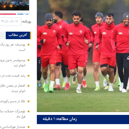
روزنامه:
آخرین مطالب
یونیسف: هر روز یک 
است
انجام شد
رشد قیمت نفت در بازار جهانی/
انفجار در معدن طلای
اعزام شدند
طلا در مسیر رکوردشکنی/ قیمت
بلومبرگ: حملات سای
قرار داد
زمان مطالعه: ۱ دقیقه
هشدار هواشناسی درب