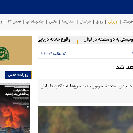
رهنگ
ورزش
رواق
خراسان
استان‌ها
عکس
چندرسانه‌ای
قدس ۲۴
وی
 به دو منطقه در لبنان
وقوع حادثه دریایی در سواحل عمان
سخن
کد مطلب:
۱۰۴۲۰۳۹
هد شد
روزنامه قدس
 همچنین استخدام سرمربی جدید سرخ‌ها «حداکثر» تا پایان