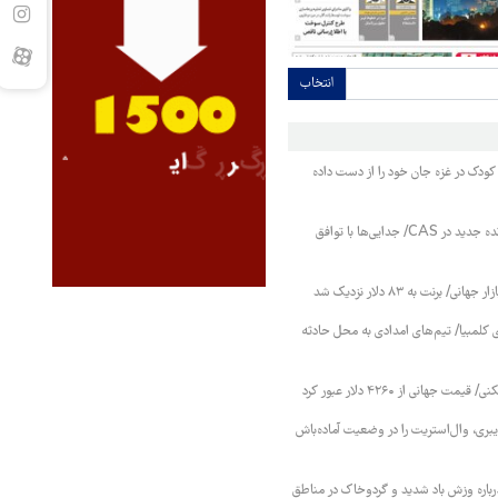
انتخاب
کودک در غزه جان خود را از دست داده
پرسپولیس بدون پرونده جدید در CAS/ جدایی‌ها با توافق
 برنت به ۸۳ دلار نزدیک شد
 کلمبیا/ تیم‌های امدادی به محل حادثه
 جهانی از ۴۲۶۰ دلار عبور کرد
بری، وال‌استریت را در وضعیت آماده‌باش
اره وزش باد شدید و گردوخاک در مناطق