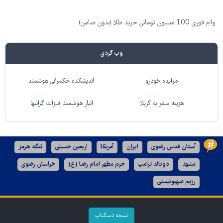
وام فوری 100 میلیون تومانی خرید طلا (بدون ضامن)
وب گردی
مزایده خودرو
اندیشکده حکمرانی هوشمند
هزینه سفر به کربلا
انبار هوشمند فلزات گرانبها
آستان قدس رضوی
ایران
آمریکا
اربعین حسینی
تنگه هرمز
مشهد
دونالد ترامپ
حرم مطهر امام رضا (ع)
خراسان رضوی
رژیم صهیونیستی
نسخه دسکتاپ