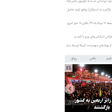
دوم «روشنایی شب» به تلویزیون بازمی‌گردد
نه بازگشت به استقلال/ توافق اولیه حاصل
قیمت طلا و سکه جمعه ۱۶ مرداد ۱۴۰۵/ طلای ۱۸ عیار امروز
طراحی اسکناس‌های یورو را کلید زد
از پهپادهای منهدم‌شده آمریکا توسط سپاه
قرمز
عکس
رواق
ر مقاومت، آمریکا را
ترامپ نماد فساد، اقتدارگرایی و
طقه درمانده کرد
جنگ‌طلبی است!