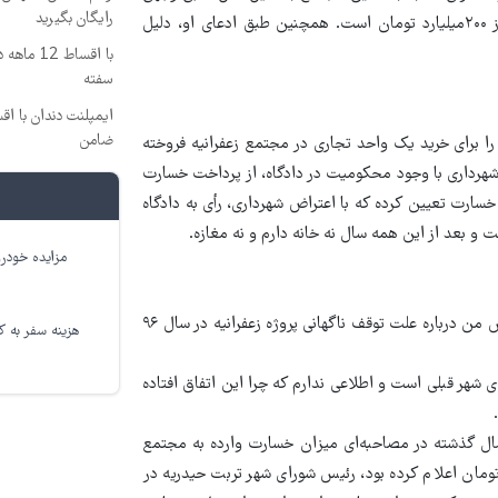
رایگان بگیرید
و رهاسازی به آن وارد شده با محاسبه قیمت‌های فعلی، مبلغی بیش از ۲۰۰میلیارد تومان است. همچنین طبق ادعای او، دلیل
با اقساط
سفته
ضامن
مالکان این مجتمع است که در سال ۹۳ خانه خود را برای خرید یک واحد تجاری در مجتمع زعفرانیه فروخته
ه شهرداری با وجود محکومیت در دادگاه، از پرداخت خسارت
 دادگاه برای ۱۰ سال تأخیر ۱۲۱میلیون تومان خسارت تعیین کرده که با اعتراض شهرداری، رأی به دادگاه
و بعد از این همه سال نه خانه دارم و نه مغازه.
مزایده خودرو
«مربوط به ما نیست!» این پاسخ رئیس شورای شهر تربت حیدریه به پرسش من درباره علت توقف ناگهانی پروژه زعفرانیه در سال ۹۶
هزینه سفر به کر
 شهر قبلی است و اطلاعی ندارم که چرا این اتفاق افتاده
سال گذشته در مصاحبه‌ای میزان خسارت وارده به مجتمع
را در اثر استهلاک تأسیسات برقی و مکانیکی ۲۵میلیارد تومان اعلام کرده بود، رئیس شورای شهر تربت حیدریه در