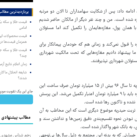
 ادامه داد: پس از شکایت سهامداران تا الان دو مرتبه
پربازدیدترین‌ مطالب
ه شده است. من و چند نفر دیگر از مالکان حاضر شدیم
ا همان پول، مغازه‌هایمان را تکمیل کند اما مسئولان
امامی
همزمان قیمت‌ها در ب
 را قبول نمی‌کند و زمانی هم که خودمان پیمانکار برای
 ما پیشنهاد دادیم مغازه‌هایی که تحت مالکیت شهرداری
چند؟
سئولان شهرداری نپذیرفتند.
زمان اعلام نتایج آ
شایعه انحلال ماکان‌ب
شدند؟
این شهروند با اشاره به اینکه طبق گفته مسئولان شورای شهر تربت حیدریه تا سال ۹۶ بیش از ۱۵ میلیارد تومان صرف ساخت این
جای این پک تقویت موی جلب
پروژه شده است، بیان کرد: با در نظر گرفتن قیمت‌های آن زمان این پروژه باید با ۹ میلیارد تومان اعتبار تکمیل می‌شد. این پرسش
ل نشده و تاکنون رها شده است.
اری تربت حیدریه موضوع دیگری است که این مخاطب به آن
مطالب پیشنهادی
 نبودن نحوه تقسیم‌بندی دقیق زمین‌ها و نداشتن سند و
به بانک شهر واگذار شده است.
خسارتی که به بدنه این مجتمع به دلیل سال‌ها بی‌توجهی
زخم شناس مشهدی درم