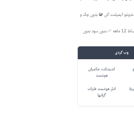
 12 ماهه دندونتو ایمپلنت کن 🧩 بدون چک و
ایمپلنت دندان با اقساط 12 ماهه ✅ بدون سود بدون
وب گردی
اندیشکده حکمرانی
هوشمند
بلا
انبار هوشمند فلزات
گرانبها