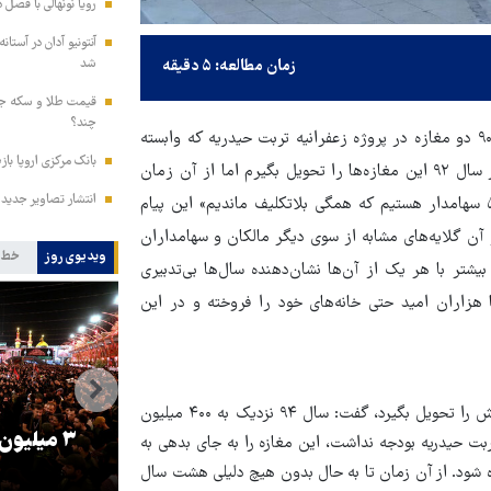
رویا نونهالی با فصل 
آنتونیو آدان در آستا
شد
زمان مطالعه: ۵ دقیقه
چند؟
به گزارش قدس خراسان، «صدای ما را به مسئولان برسانید. از سال ۹۰ دو مغازه در پروژه زعفرانیه تربت حیدریه که وابسته
بانک مرکزی اروپا باز
به شهرداری است به ارزش ۵۰۰ میلیون تومان خریده‌ام و قرار بود در سال ۹۲ این مغازه‌ها را تحویل بگیرم اما از آن زمان
انتشار تصاویر جدید 
تا الان هیچ اتفاقی نیفتاده و هیچ مسئولی پاسخگو نیست. بیش از ۵۰ سهامدار هستیم که همگی بلاتکلیف ماندیم» این پیام
 گلایه‌های مشابه از سوی دیگر مالکان و سهامداران
ویدیوی روز
خط 
ر با هر یک از آن‌ها نشان‌دهنده سال‌ها بی‌تدبیری
 هزاران امید حتی خانه‌های خود را فروخته و در این
یکی از این سهامداران با ذکر این نکته که قرار بوده در سال ۹۵ مغازه‌اش را تحویل بگیرد، گفت: سال ۹۴ نزدیک به ۴۰۰ میلیون
و
۳ میلیون زائر اربعین به کشور
هماهنگی محو
ربت حیدریه بودجه نداشت، این مغازه را به جای بدهی به
بازگشتند
در من
ت کامل به من داده شود. از آن زمان تا به حال بدون هیچ دلیلی هشت سال