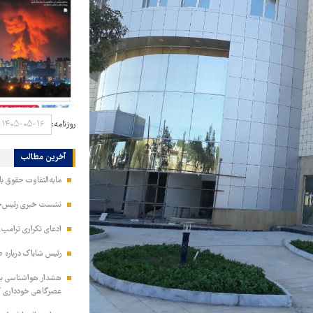
روزنامه:
آخرین مطالب
مابه‌التفاوت حقوق 
نشست خبری رئیس‌جمه
ادعای تکراری ترامپ د
رئیس شاباک درباره 
هشدار هواشناسی به 
عصرگاهی خودداری ک