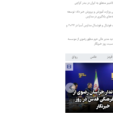
ی وزارت آموزش و پرورش خبر داد؛ توسعه
ه‌های یادگیری در مدارس
ایران میزبان مسابقات فوتبال و فوتسال مدارس آسیا در ۲۰۲۷ و
دید مدیر عالی حرم مطهر رضوی از موسسه
بت روز خبرنگار
قرمز
عکس
رواق
اندار خراسان رضوی از
بازگشایی تنگه هرمز منوط به
هنگی قدس در روز
پذیرش شروط ایران از سوی آمریک
خبرنگار
است