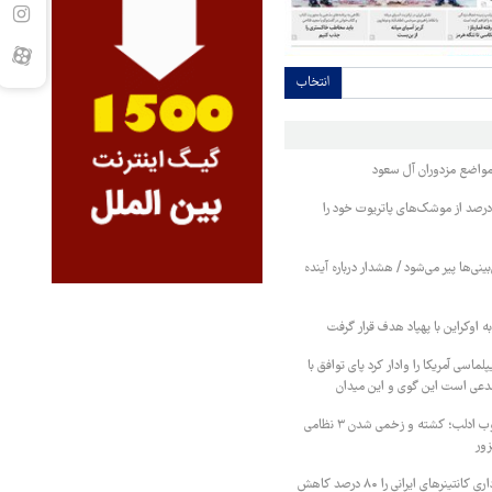
انتخاب
واضع مزدوران آل سعود
یترز: عربستان ۸۶ درصد از موشک‌های پاتریوت خود را
بینی‌ها پیر می‌شود / هشدار درباره آینده
ه اوکراین با پهپاد هدف قرار گرفت
لماسی آمریکا را وادار کرد پای توافق با
مدعی است این گوی و این میدان
درگیری شدید در جنوب ادلب؛ کشته و زخمی شدن ۳ نظامی
زور
پاکستان هزینه انبارداری کانتینرهای ایرانی را ۸۰ درصد کاهش