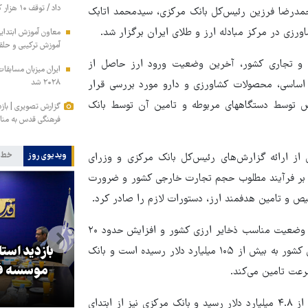
داد / توقف ۱۰ هزار کانتینر متعلق به ایران در بندر کراچی
حمدرضا فرزین رئیس‌کل بانک مرکزی، سیدمحمد اتابک
زی در مرکز مبادله ارز و طلای ایران برگزار شد.
معاون آموزش ابتدای
آموزش ترکیبی و حلق
 و تجاری کشور، آخرین وضعیت ورود ارز حاصل از
۲۰۲۸ شد
اساسی، محصولات کشاورزی و دارو مورد بررسی قرار
ص توسط دستگاههای مربوطه و تامین آن توسط بانک
گزارش تصویری | باز
فرهنگی قدس به مناس
ویدیوی روز
خط 
 از ارائه گزارش‌های رئیس‌کل بانک مرکزی و وزرای
بر فرآیند مطلوب حجم تجارت خارجی کشور و ضرورت
ص و تامین هدفمند ارز، دستورات لازم را صادر کرد.
محمدرضا فرزین رئیس‌کل بانک مرکزی نیز در این جلسه با اشاره به وضعیت مناسب ذخایر ارزی کشور و افزایش حدود ۲۰
بازدید است
درصدی ارزش صادرات در ۱۱ ماهه امسال گفت: حجم تجارت خارجی کشور به بیش از ۱۰۵ میلیارد دلار رسیده است و بانک
کا
پزشکیان: گفت‌وگوها آمریکا را
موسسه فر
رعت تامین می‌کند.
مجبور به همراهی کرد
وی اعلام کرد: حجم کل معاملات بازار ارز تجاری هم اکنون به بیش از ۴.۸ میلیارد دلار رسید و ‌بانک مرکزی نیز از ابتدای