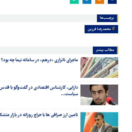
برچسب‌ها
محمدرضا فرزین
مطالب بیشتر
ماجرای ناترازی «درهم» در سامانه نیما چه بود؟ پای تخصیص ۳ میلیارد دلار س
دارابی، کارشناس اقتصادی در گفت‌وگو با قدس:
سیاست…
تامین ارز صرافی ها با حراج روزانه در بازار م