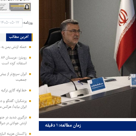
روزنامه:
آخرین مطالب
حمله ارتش یمن به م
رو
استفاده کرده است
ایران سریع‌تر از پیش‌
جمعیت
خط لوله گازی ترکیه ب
پزشکیان: گفتگو و دیپ
ایران بیاید/ هرکس 
ارتش جولانی در دیرال
زمان مطالعه: ۱ دقیقه