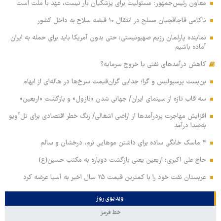
معاون رئیس‌جمهور: مسئولیت برای پزشکیان بار نیست، عهد با ملت است
ناکامی قاچاقچیان مسلح در انتقال ۱۰ قبضه سلاح به داخل کشور
نماینده پارلمان رژیم صهیونیستی: حتی بدون آمریکا باید برای حمله به ایران
آماده باشیم
کاهش درآمدهای نفتی یا خروج سرمایه؟
بن‌بست پرسپولیس و گرا؛ جدایی گران‌قیمت سرخ‌ها در هاله‌ای از ابهام
سه قاب تازه از سینمای ایران/ جهانی شدن «نازول» و بازگشت «اربعین»
افزایش مهاجرت پردرآمدها از اراضی اشغالی/ زنگ خطر اقتصادی برای تل‌آویو
به‌صدا درآمد
۴ ماسک خانگی ساده برای داشتن موهایی نرم، درخشان و سالم
حاج علی اکبری: اربعین یعنی بازگشت دوباره به مکتب حسین(ع)
عربستان نفت خود را با کمترین قیمت ۲۵ سال اخیر به آسیا عرضه کرد
ویدیوی روز
خط قرمز