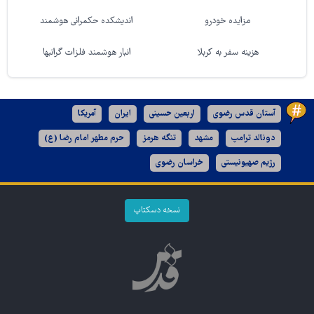
مزایده خودرو
اندیشکده حکمرانی هوشمند
هزینه سفر به کربلا
انبار هوشمند فلزات گرانبها
آستان قدس رضوی
اربعین حسینی
ایران
آمریکا
دونالد ترامپ
مشهد
تنگه هرمز
حرم مطهر امام رضا (ع)
رژیم صهیونیستی
خراسان رضوی
نسخه دسکتاپ