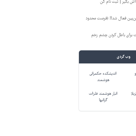
 بین‌پین فعال شد!! (فرصت محدود
ت برای باطل کردن چشم زخم
وب گردی
اندیشکده حکمرانی
هوشمند
بلا
انبار هوشمند فلزات
گرانبها