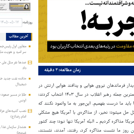
روزنامه:
آخرین مطالب
معاون اول رئیس‌جمه
سر امید و هویت مل
صدها نفر مثل علی خا
داد
زمان مطالعه: ۲ دقیقه
«داده» نفت جدید خاور
دیجیتال
ه خامنه‌ای در دیدار فرماندهان نیروی هوایی و پدافند هوایی ارتش در
بهمن‌ماه امسال، درباره علّت مذاکره نکردن با آمریکا را به عنوان مهمترین جمله‌ رهبر انقلاب در سال ۱۴۰۳ انتخاب کردند:
اونس
باید ما درست بفهمیم. این‌جور به ما وانمود نکنند که
نصب کتیبه‌های عزاد
حل میشود؛ نخیر، از مذاکره‌ی با آمریکا هیچ مشکلی
امام رضا(ع)
شستیم حدود دو سال با آمریکا مذاکره کردیم ــ البتّه آمریکا تنها نبود؛ چند کشور
هشدار سازمان غذا و
آن روز ما نشست مذاکره کرد، رفتند، آمدند، نشستند،
غیرمجاز