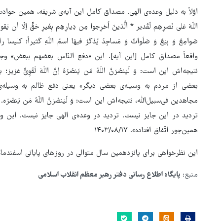
اوّلاً به دلیل وعده‌ی الهی. مصداق کامل این آیه‌ی شریفه، همین حوادث این روزها 
اللَهَ عَلی‌ نَصرِهِم لَقَدیر * اَلَّذینَ اُخرِجوا مِن دِیارِهِم بِغَیرِ حَقٍّ اِلّا اَن یَقولوا
صَوامِعُ وَ بِیَعٌ وَ صَلَواتٌ وَ مَساجِدُ یُذکَرُ فیهَا اسمُ اللَهِ کَثیراً
واقعاً مصداق کامل [این آیه]. این «دفع النّاس بعضهم ببعض» وج
نتیجه‌اش این است: وَ لَیَنصُرَنَّ اللَهُ مَن یَنصُرُهُ اِنَّ اللَهَ لَقَوِی
بعضی از مردم به وسیله‌ی بعضی دیگر» یعنی دفع ظالم به وسیله‌
مجاهدین فی‌سبیل‌الله، نتیجه‌اش این است: وَ لَیَنصُرَنَّ اللَهُ مَن یَ
تردید در این جایز نیست. تردید در وعده‌ی الهی جایز نیست. این و
همین‌جور اتّفاق افتاده». ۱۴۰۳/۰۸/۱۷
این نظرخواهی برای پانزدهمین سال متوالی در روزهای پایانی اسفندماه از سوی رسانه I.IR
منبع:
پایگاه اطلاع رسانی دفتر رهبر معظم انقلاب اسلامی