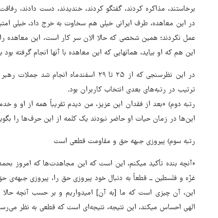
برخاستند، مذاکره کردند، گفتگو کردند، خندیدند، دست دادند، رفاقت
در این معاهده، طرف ایرانی خیلی هم سخاوت به خرج داد، خیلی امتیاز
عمل نکردند؛ همین شخصی که حالا الان سر کار است، این معاهده را پ
این هم که او بیاید، همانهایی که این معاهده با آنها انجام گرفته بود به معاه
در این نظرسنجی که از ۲۵ تا ۲۹ اسفندماه انج
ترتیب در رتبه‌های بعدی انتخاب کاربران بود.
رتبه دوم) «بعد از فقدان این عزیز، من دیدم تقریباً همه‌ از او و 
این‌ها در زمان حیات او حاضر نبودند یک کلمه از این حرف‌ها را بگویند؛ می‌د
رتبه سوم) پیروزی جبهه حق و مقاومت قطعی است
«آنچه بنده تأکید میکنم، این است که این مجاهدت‌ها که امروز بحمدال
غزّه و فلسطین ــ قطعاً به دنبال خود پیروزی حق را، پیروزی جبهه‌ی 
این، آن چیزی است که ما [به آن] امیدواریم و بر حسب آنچه حالا
ترامپ نماد فساد، اقتدارگرایی 
الهی احساس میکند، این نتیجه، نتیجه‌ای است که قطعی به نظر می‌رسد
جنگ‌طلبی است!