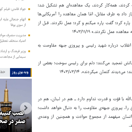
 کردند، همه‌کار کردند، یک معاهده‌ای هم تشکیل شد؛
جواد قامتی: فیلم کوت
 داد به طرف مقابل، امّا همان معاهده را آمریکایی‌ها
اتهام جنجالی علیه ای
اره کرد؛ گفت پاره میکنم و کرد؛ عمل نکردند. قبل از
از سوی یوفا
ده عمل نکردند.» ۱۴۰۳/۱۱/۱۹
مدیریت مصرف مواد ف
اعتیاد متخلف تعطیل
ام شد جملات رهبر انقلاب درباره شهید رئیسی و پیروزی جبهه مقاومت به
وزیر فرهنگ و ارشاد
سیمایی از مجاهدت ف
خدماتش تمجید می‌کنند؛ دلم برای رئیسی سوخت؛ بعضی از
یدند کتمان میکردند». ۱۴۰۳/۰۳/۱۴
ویدیوی روز
خط 
له با قوّت و قدرت تداوم دارد ــ هم در لبنان، هم در
حق را، پیروزی جبهه‌ی مقاومت را به دنبال خواهد داشت؛
نصب کتیبه‌
 انسان میفهمد از مجموع حوادث و همچنین از وعده‌ی
و
صدها نفر مثل علی خامنه‌ای در راه
صفر در صحن
.
انقلاب جان و آبرو خواهند داد