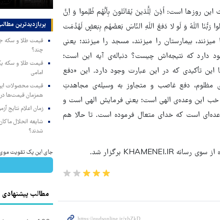
است: اُذِنَ لِلَّذینَ یُقاتَلونَ بِاَنَّهُم ظُلِموا وَ اِنَّ
پربازدیدترین‌ مطالب
 رَبُّنَا اللَهُ وَ لَو لا دَفعُ اللَهِ النّاسَ بَعضَهُم بِبَعضٍ لَهُدِّمَت
؛ کلیسا را میزنند، بیمارستان را میزنند، مسجد را میزنند؛ یعنی
چند؟
ود دارد که نتیجه‌اش چیست؟ دنباله‌ی آیه این است؛
ٌّ عَزیز؛ با این تأکیدی که در این عبارت وجود دارد. این «دفع
امامی
ی مظلوم، دفع غاصب و متجاوز به وسیله‌ی مجاهدتِ
همزمان قیمت‌ها در ب
نصُرُه. خب این وعده‌ی الهی است؛ یعنی فرمایش الهی است و
زمان اعلام نتایج آ
عده‌ای است که خدای متعال فرموده است. تا حالا هم
شایعه انحلال ماکان‌ب
شدند؟
KHAMENE برگزار شد.
جای این پک تقویت موی جلب
مطالب پیشنهادی