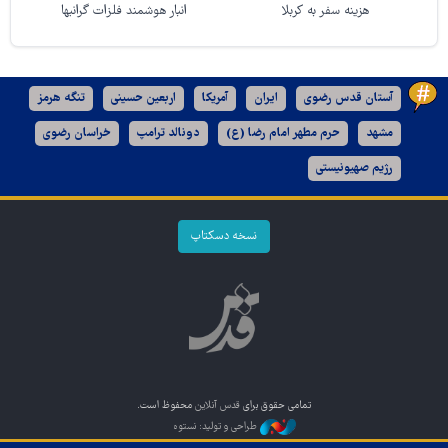
هزینه سفر به کربلا
انبار هوشمند فلزات گرانبها
آستان قدس رضوی
ایران
آمریکا
اربعین حسینی
تنگه هرمز
مشهد
حرم مطهر امام رضا (ع)
دونالد ترامپ
خراسان رضوی
رژیم صهیونیستی
نسخه دسکتاپ
تمامی حقوق برای
قدس آنلاین
محفوظ است.
طراحی و تولید: نستوه