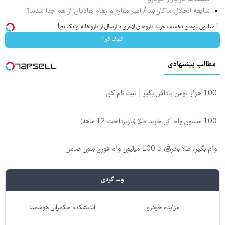
شایعه انحلال ماکان‌بند / امیر مقاره و رهام هادیان از هم جدا شدند؟
1 میلیون تومان تخفیف خرید داروهای لاغری با ارسال از داروخانه و پک یخ!
کلیک کن!
مطالب پیشنهادی
100 هزار تومن پاداش بگیر | ثبت نام کن
100 میلیون وام آنی خرید طلا (بازپرداخت 12 ماهه)
وام بگیر، طلا بخر💰 تا 100 میلیون وام فوری بدون ضامن
وب گردی
مزایده خودرو
اندیشکده حکمرانی هوشمند