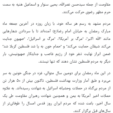
مقاومت از جمله سیدحسن نصرالله، یحیی سنوار و اسماعیل هنیه به سمت
حرم مطهر رضوی حرکت می‌کنند.
مردم مشهد به رسم هر ساله خود، با زبان روزه در آخرین جمعه ماه
مبارک رمضان به خیابان امام رضا(ع) آمده‌اند تا با سردادن شعارهایی
مانند "الله اکبر"، "مرگ بر آمریکا"، "مرگ بر اسرائیل"، "صهیون جنایت
می‌کند شیطان حمایت می‌کند" و "حمام خون به پا شد فلسطین کربلا شد"
ضمن ابراز نهایت تنفر خود از رژیم غاصب و جنایتکار صهیونیستی، بار
دیگر به مردم فلسطین نشان دهند که تنها نیستند.
در این ماه رمضان برای دومین سال متوالی، غزه در جنگی خونین به‌ سر
می‌برد و طبق آمار وزارت بهداشت فلسطین، تاکنون بیش از ۵۰ هزار تن
از مردم بی‌گناه در حملات وحشیانه اسرائیل به شهادت رسیده‌اند. به علاوه
حملات اخیر آمریکا به یمن و همچنین شهادت رهبران مقاومت طی یک
سال اخیر، باعث شده که مردم ایران روز قدس امسال را طوفانی‌تر از
سال‌های قبل برگزار کنند.