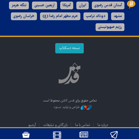
آستان قدس رضوی
ایران
آمریکا
اربعین حسینی
تنگه هرمز
مشهد
دونالد ترامپ
حرم مطهر امام رضا (ع)
خراسان رضوی
رژیم صهیونیستی
نسخه دسکتاپ
تمامی حقوق برای
قدس آنلاین
محفوظ است.
طراحی و تولید: نستوه
درباره ما
تماس با ما
بازرگانی و تبلیغات
آرشیو